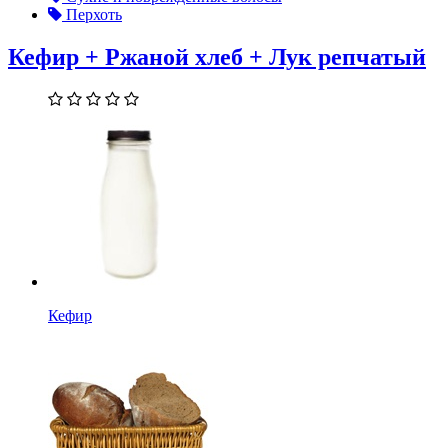
Перхоть
Кефир + Ржаной хлеб + Лук репчатый
Кефир