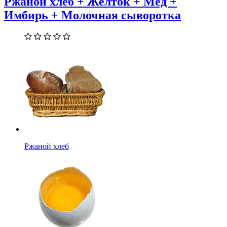
Ржаной хлеб + Желток + Мед +
Имбирь + Молочная сыворотка
Ржаной хлеб