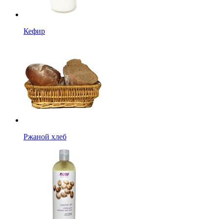
Кефир
Ржаной хлеб