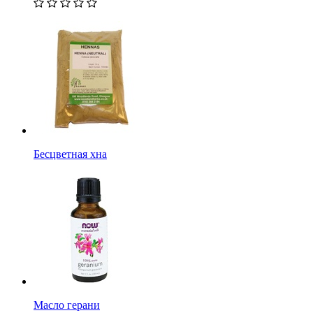
Бесцветная хна
Масло герани