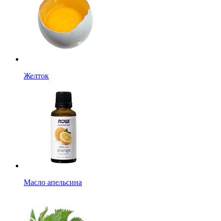
Желток
Масло апельсина