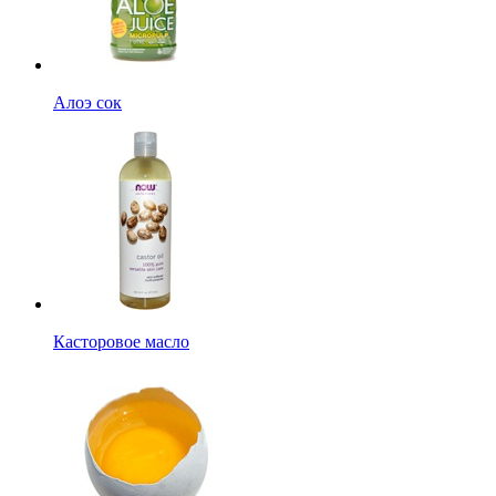
Алоэ сок
Касторовое масло