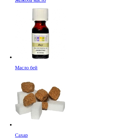
Жожоба масло
Масло бей
Сахар