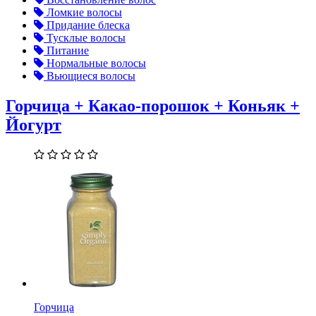
Ломкие волосы
Придание блеска
Тусклые волосы
Питание
Нормальные волосы
Вьющиеся волосы
Горчица + Какао-порошок + Коньяк +
Йогурт
Горчица