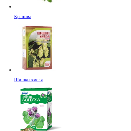
Крапива
Шишки хмеля