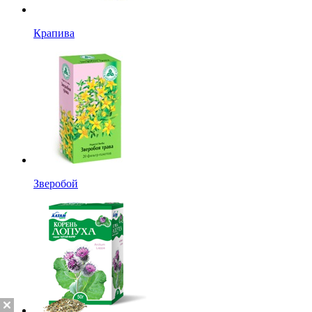
Крапива
Зверобой