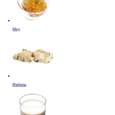
Мед
Имбирь