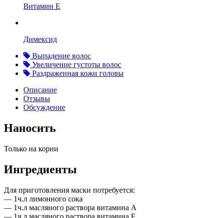
Витамин Е
Димексид
Выпадение волос
Увеличение густоты волос
Раздраженная кожи головы
Описание
Отзывы
Обсуждение
Наносить
Только на корни
Ингредиенты
Для приготовления маски потребуется:
— 1ч.л лимонного сока
— 1ч.л масляного раствора витамина А
— 1ч.л масляного раствора витамина Е