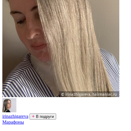
irinazhigareva
В подруги
Марафоны