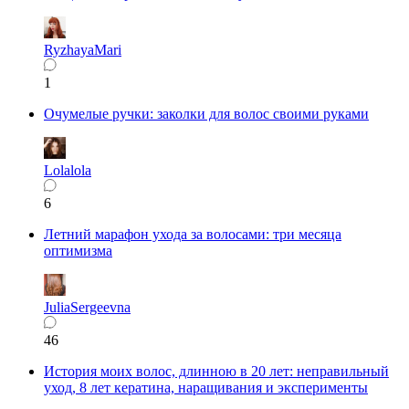
RyzhayaMari
1
Очумелые ручки: заколки для волос своими руками
Lolalola
6
Летний марафон ухода за волосами: три месяца
оптимизма
JuliaSergeevna
46
История моих волос, длинною в 20 лет: неправильный
уход, 8 лет кератина, наращивания и эксперименты