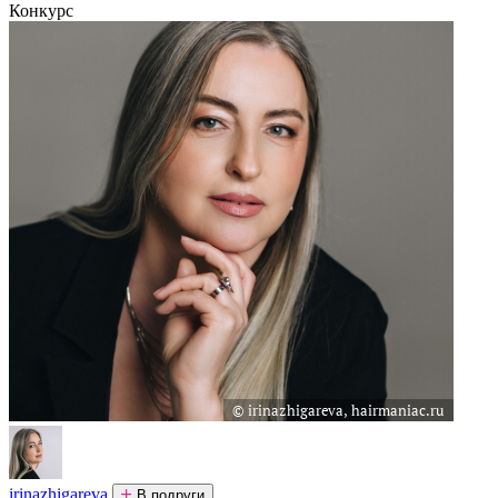
Конкурс
irinazhigareva
В подруги