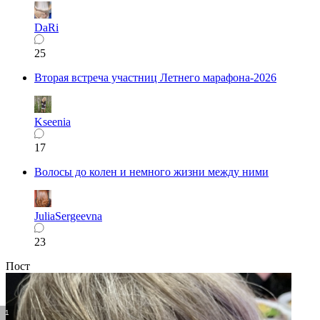
DaRi
25
Вторая встреча участниц Летнего марафона-2026
Kseenia
17
Волосы до колен и немного жизни между ними
JuliaSergeevna
23
Пост