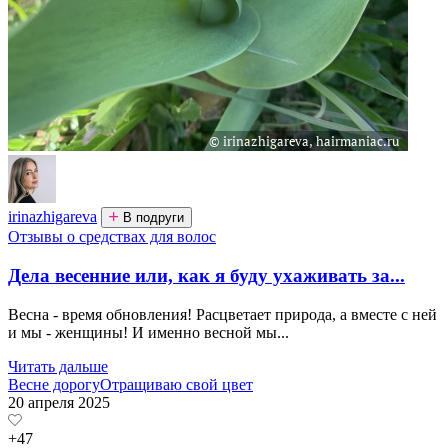
irinazhigareva
В подруги
Отзывы о средствах для волос
Дела весенние или, как я буду ухаживать за...
Весна - время обновления! Расцветает природа, а вместе с ней
и мы - женщины! И именно весной мы...
Читать дальше
Весне дорогу
Отращиваю свой цвет
20 апреля 2025
+47