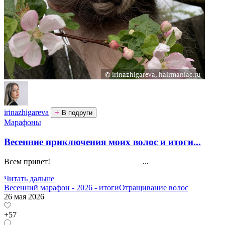
irinazhigareva
В подруги
Марафоны
Весенние приключения моих волос и итоги...
Всем привет! ...
Читать дальше
Весенний марафон - 2026 - итоги
Отращивание волос
26 мая 2026
+57