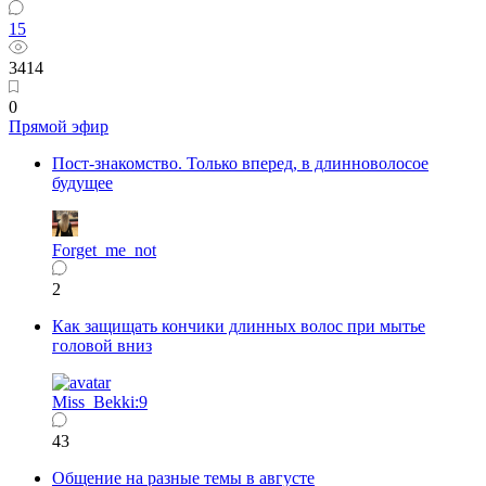
15
3414
0
Прямой эфир
Пост-знакомство. Только вперед, в длинноволосое
будущее
Forget_me_not
2
Как защищать кончики длинных волос при мытье
головой вниз
Miss_Bekki:9
43
Общение на разные темы в августе