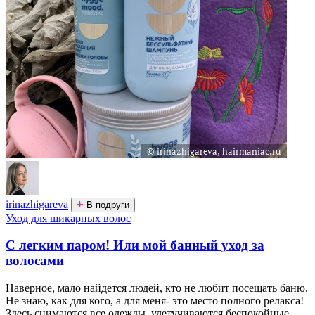
irinazhigareva
В подруги
Уход для шикарных волос
С легким паром! Или мой банный уход за
волосами
Наверное, мало найдется людей, кто не любит посещать баню.
Не знаю, как для кого, а для меня- это место полного релакса!
Здесь снимаются все одежды, улетучиваются беспокойные...