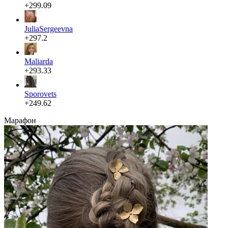
+299.09
JuliaSergeevna
+297.2
Maliarda
+293.33
Sporovets
+249.62
Марафон