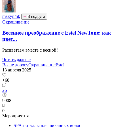
maxyn4ik
В подруги
Окрашивание
Весеннее преображение с Estel NewTone: как
цвет...
Расцветаем вместе с весной!
Читать дальше
Весне дорогу
Окрашивание
Estel
13 апреля 2025
+68
26
9908
0
Мероприятия
SPA-ритуалы для шикарных волос