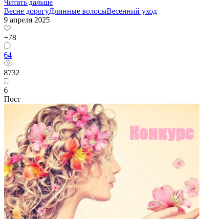
Читать дальше
Весне дорогу
Длинные волосы
Весенний уход
9 апреля 2025
+78
64
8732
6
Пост