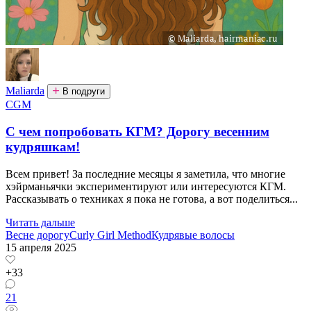
Maliarda
В подруги
CGM
С чем попробовать КГМ? Дорогу весенним
кудряшкам!
Всем привет! За последние месяцы я заметила, что многие
хэйрманьячки экспериментируют или интересуются КГМ.
Рассказывать о техниках я пока не готова, а вот поделиться...
Читать дальше
Весне дорогу
Curly Girl Method
Кудрявые волосы
15 апреля 2025
+33
21