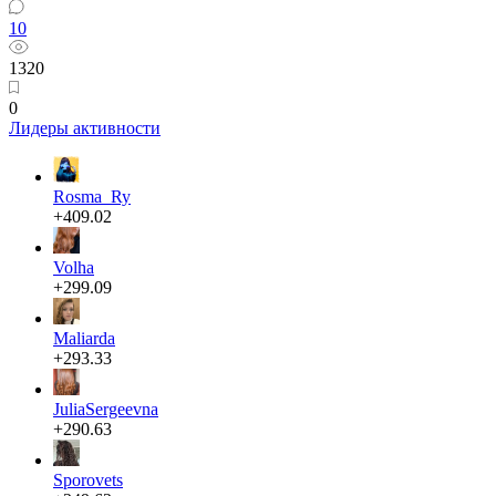
10
1320
0
Лидеры активности
Rosma_Ry
+409.02
Volha
+299.09
Maliarda
+293.33
JuliaSergeevna
+290.63
Sporovets