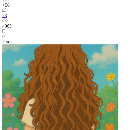
+56
23
4063
0
Пост