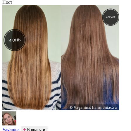
Пост
Vaganina
В подруги