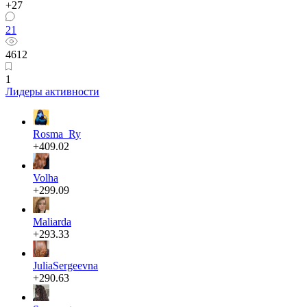
+27
21
4612
1
Лидеры активности
Rosma_Ry
+409.02
Volha
+299.09
Maliarda
+293.33
JuliaSergeevna
+290.63