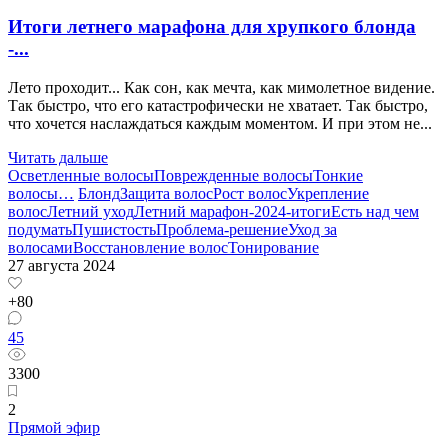
Итоги летнего марафона для хрупкого блонда
-...
Лето проходит... Как сон, как мечта, как мимолетное видение.
Так быстро, что его катастрофически не хватает. Так быстро,
что хочется наслаждаться каждым моментом. И при этом не...
Читать дальше
Осветленные волосы
Поврежденные волосы
Тонкие
волосы
…
Блонд
Защита волос
Рост волос
Укрепление
волос
Летний уход
Летний марафон-2024-итоги
Есть над чем
подумать
Пушистость
Проблема-решение
Уход за
волосами
Восстановление волос
Тонирование
27 августа 2024
+80
45
3300
2
Прямой эфир