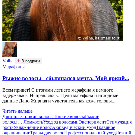
Volha
В подруги
Марафоны
Рыжие волосы - сбывшаяся мечта. Мой яркий...
Всем привет! С итогами летнего марафона я немного
задержалась. Исправляюсь. Цели марафона и исходные
данные Дано Жирная и чувствительная кожа головы....
Читать дальше
Длинные тонкие волосы
Тонкие волосы
Рыжие
волосы
…
Ломкость
Уход за волосами
Эксперимент
Стимуляция
роста
Увлажнение волос
Аюрведический уход
Травяное
окрашивание
Травы для волос
Профессиональный уход
Летний