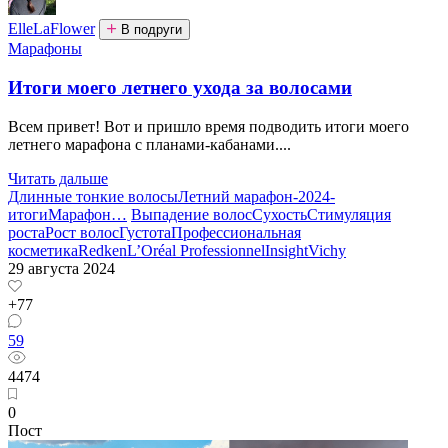
ElleLaFlower
В подруги
Марафоны
Итоги моего летнего ухода за волосами
Всем привет! Вот и пришло время подводить итоги моего
летнего марафона с планами-кабанами....
Читать дальше
Длинные тонкие волосы
Летний марафон-2024-
итоги
Марафон
…
Выпадение волос
Сухость
Стимуляция
роста
Рост волос
Густота
Профессиональная
косметика
Redken
L’Oréal Professionnel
Insight
Vichy
29 августа 2024
+77
59
4474
0
Пост