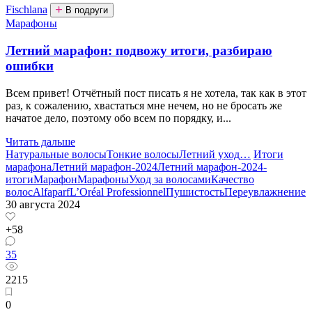
Fischlana
В подруги
Марафоны
Летний марафон: подвожу итоги, разбираю
ошибки
Всем привет! Отчётный пост писать я не хотела, так как в этот
раз, к сожалению, хвастаться мне нечем, но не бросать же
начатое дело, поэтому обо всем по порядку, и...
Читать дальше
Натуральные волосы
Тонкие волосы
Летний уход
…
Итоги
марафона
Летний марафон-2024
Летний марафон-2024-
итоги
Марафон
Марафоны
Уход за волосами
Качество
волос
Alfaparf
L’Oréal Professionnel
Пушистость
Переувлажнение
30 августа 2024
+58
35
2215
0