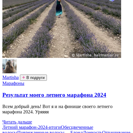
Martisha
В подруги
Марафоны
Результат моего летнего марафона 2024
Всем добрый день! Вот я и на финише своего летнего
марафона 2024. Уряяяя
Читать дальше
Летний марафон-2024-итоги
Обесцвеченные
волосы
Поврежденные волосы
…
Блонд
Ломкость
Отращивание