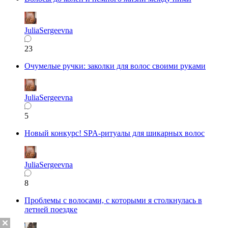
JuliaSergeevna
23
Очумелые ручки: заколки для волос своими руками
JuliaSergeevna
5
Новый конкурс! SPA-ритуалы для шикарных волос
JuliaSergeevna
8
Проблемы с волосами, с которыми я столкнулась в
летней поездке