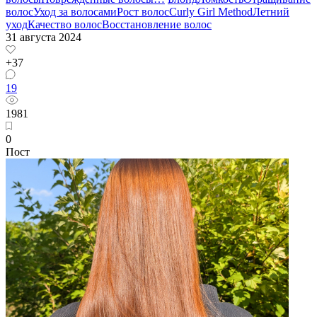
волос
Уход за волосами
Рост волос
Curly Girl Method
Летний
уход
Качество волос
Восстановление волос
31 августа 2024
+37
19
1981
0
Пост