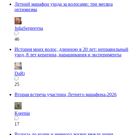
Летний марафон ухода за волосами: три месяца
оптимизма
JuliaSergeevna
46
История моих волос, длинною в 20 лет: неправильный
уход, 8 лет кератина, наращивания и эксперименты
DaRi
25
Вторая встреча участниц Летнего марафона-2026
Kseenia
17
Волосы до колен и немного жизни между ними