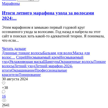
Марафоны
Итоги летнего марафона ухода за волосами
2024:...
Этим марафоном я замыкаю первый годовой круг
осознанного ухода за волосами. Год назад я набрела на этот
сайт в поисках хоть какой-то адекватной теории. Я понимала,
что если...
Читать дальше
Длинные тонкие волосы
Бальзам для волос
Маска для
волос
…
Спрей
Несмываемый крем
Несмываемый
уход
Увлажняющая маска
Шампунь
Окрашенные волосы
Тонкие
волосы
Летний уход
Летний марафон-2024-
итоги
Окрашивание
Профессиональные
красители
Тонирование
30 августа 2024
+38
16
2641