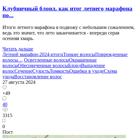
Клубничный блонд, как итог летнего марафона
по...
Итоги летнего марафона я подвожу с небольшим сожалением,
ведь это значит, что лето заканчивается - впереди серая
осенняя хмарь.
Читать дальше
Летний марафон-2024-итоги
Тонкие волосы
Поврежденные
волосы
…
Осветленные волосы
Окрашенные
волосы
Обесцвеченные волосы
Блонд
Выпадение
волос
Сечение
Сухость
Ломкость
Ошибки в уходе
Схема
ухода
Восстановление волос
27 августа 2024
+49
40
3315
0
Пост