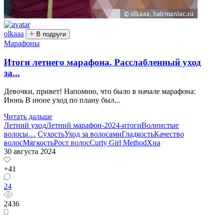
olkaaa
В подруги
Марафоны
Итоги летнего марафона. Расслабленный уход
за...
Девочки, привет! Напомню, что было в начале марафона:
Июнь В июне уход по плану был...
Читать дальше
Летний уход
Летний марафон-2024-итоги
Волнистые
волосы
…
Сухость
Уход за волосами
Гладкость
Качество
волос
Мягкость
Рост волос
Curly Girl Method
Хна
30 августа 2024
+41
24
2436