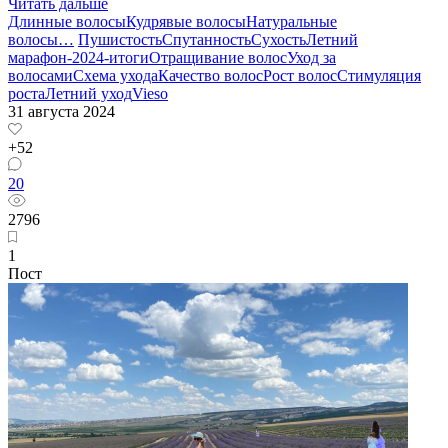
Читать дальше
Длинные волосы
Кудрявые волосы
Натуральные
волосы
…
Пушистость
Спутанность
Сухость
Летний
марафон-2024-итоги
Отращивание волос
Уход за
волосами
Схема ухода
Качество волос
Рост волос
Стимуляция
роста
Летний уход
Vieso
31 августа 2024
+52
20
2796
1
Пост