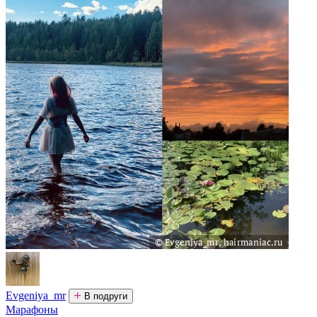
Evgeniya_mr
В подруги
Марафоны