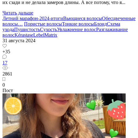
их сзади и не делала замеров длины. А все потому, что я...
Читать дальше
Летний марафон-2024-итоги
Вьющиеся волосы
Обесцвеченные
волосы
…
Пористые волосы
Тонкие волосы
Блонд
Схема
ухода
Пушистость
Сухость
Увлажнение волос
Разглаживание
волос
Kérastase
Lebel
Matrix
31 августа 2024
+35
17
2861
0
Пост