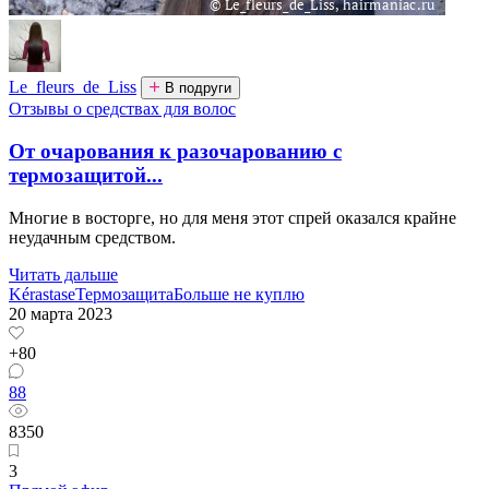
Le_fleurs_de_Liss
В подруги
Отзывы о средствах для волос
От очарования к разочарованию с
термозащитой...
Многие в восторге, но для меня этот спрей оказался крайне
неудачным средством.
Читать дальше
Kérastase
Термозащита
Больше не куплю
20 марта 2023
+80
88
8350
3