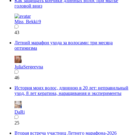
Как защищать кончики длинных волос при мытье
головой вниз
Miss_Bekki:9
43
Летний марафон ухода за волосами: три месяца
оптимизма
JuliaSergeevna
46
История моих волос, длинною в 20 лет: неправильный
уход, 8 лет кератина, наращивания и эксперименты
DaRi
25
Вторая встреча участниц Летнего марафона-2026