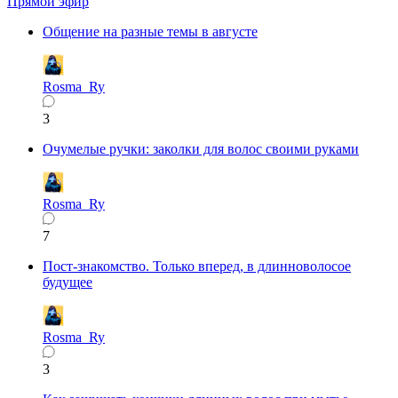
Прямой эфир
Общение на разные темы в августе
Rosma_Ry
3
Очумелые ручки: заколки для волос своими руками
Rosma_Ry
7
Пост-знакомство. Только вперед, в длинноволосое
будущее
Rosma_Ry
3