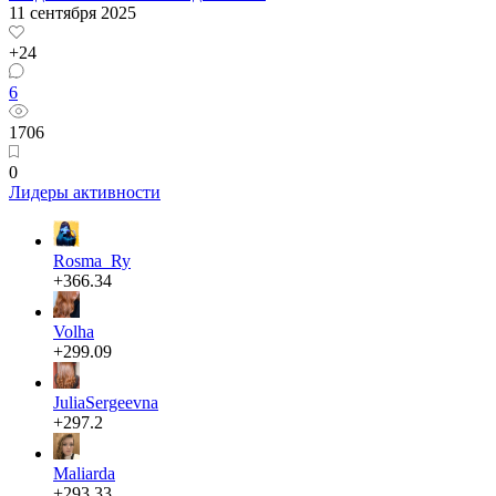
11 сентября 2025
+24
6
1706
0
Лидеры активности
Rosma_Ry
+366.34
Volha
+299.09
JuliaSergeevna
+297.2
Maliarda
+293.33