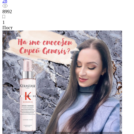
28
8992
1
Пост