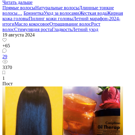
Читать дальше
Прямые волосы
Натуральные волосы
Длинные тонкие
волосы
…
Брюнетка
Уход за волосами
Жесткая вода
Жирная
кожа головы
Пилинг кожи головы
Летний марафон-2024-
итоги
Масло кокосовое
Отращивание волос
Рост
волос
Стимуляция роста
Гладкость
Летний уход
19 августа 2024
+65
29
3370
1
Пост