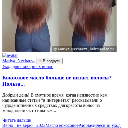
Mariya_Nechaeva
В подруги
Уход для шикарных волос
Кокосовое масло больше не питает волосы?
Польза...
Добрый день! В смутное время, когда неизвестно кем
написанные статьи "в интернетах" рассказывали о
чудодейственных средствах для красоты волос из
холодильника, с сильным...
Читать дальше
Верю - не верю - 2023
Масло кокосовое
Аюрведический уход