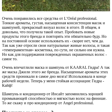
Очень понравились все средства от L’Oréal professional.
Тонкие ароматы, густая, насыщенная консистенция масок и
шампуней, прекрасный визуал волос в итоге. В общем, я
довольна, что получила такой опыт. Пробовать новые
продукты этого бренда и повторять эти обязательно буду. Но
на постоянной основе использовать их - скорее нет, чем да.
Так как уже отросли свои натуральные живые волосы, и такая
«темпераментная» косметика, по сути, не сильно им нужна.
Но как для поддержания поврежденных окрашенных волос -
самое то.
Очень впечатлили маска и шампунь от KAARAL Гидра! А так
же маска Джили этого же бренда. Насыщенные ароматы этих
средств проникали в самое дно мозга! Использовала в конце
рабочей недели. Теперь у меня стойкая ассоциация: Гидра -
Кайф!
Шампунь и кондиционер от Инсайт запомнились хорошей
промывающей способностью и мягкостью волос на финише.
То же скажу и про кондиционер от Angel professional.