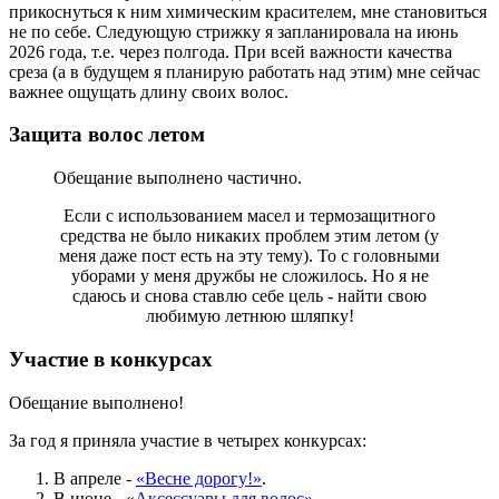
прикоснуться к ним химическим красителем, мне становиться
не по себе. Следующую стрижку я запланировала на июнь
2026 года, т.е. через полгода. При всей важности качества
среза (а в будущем я планирую работать над этим) мне сейчас
важнее ощущать длину своих волос.
Защита волос летом
Обещание выполнено частично.
Если с использованием масел и термозащитного
средства не было никаких проблем этим летом (у
меня даже пост есть на эту тему). То с головными
уборами у меня дружбы не сложилось. Но я не
сдаюсь и снова ставлю себе цель - найти свою
любимую летнюю шляпку!
Участие в конкурсах
Обещание выполнено!
За год я приняла участие в четырех конкурсах:
В апреле -
«Весне дорогу!»
.
В июне -
«Аксессуары для волос».