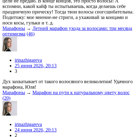
цели не предаю. В конце концов, это просто волосы! А
вспомни, какой кайф ты испытываешь, когда делаешь себе
праздничную прическу! Тогда твои волосы сногсшибательны.
Подитожу: мое мнение-не стриги, а ухаживай за концами и
носи косы, гульки и т. д.
Марафоны
→
Летний марафон ухода за волосами: три месяца
оптимизма
(46)
irinazhigareva
25 июня 2026, 20:13
3
Дух захватывает от такого волосяного великолепия! Удачного
марафона, Юля!
Марафоны
→
Марафон на пути к натуральному цвету волос
(20)
irinazhigareva
24 июня 2026, 20:13
2