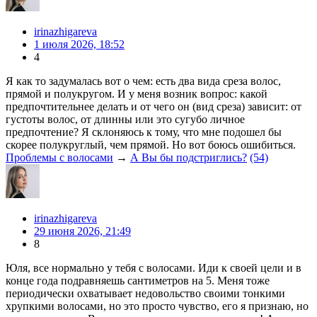
irinazhigareva
1 июля 2026, 18:52
4
Я как то задумалась вот о чем: есть два вида среза волос,
прямой и полукругом. И у меня возник вопрос: какой
предпочтительнее делать и от чего он (вид среза) зависит: от
густоты волос, от длинны или это сугубо личное
предпочтение? Я склоняюсь к тому, что мне подошел бы
скорее полукруглый, чем прямой. Но вот боюсь ошибиться.
Проблемы с волосами
→
А Вы бы подстриглись?
(54)
irinazhigareva
29 июня 2026, 21:49
8
Юля, все нормально у тебя с волосами. Иди к своей цели и в
конце года подравняешь сантиметров на 5. Меня тоже
периодически охватывает недовольство своими тонкими
хрупкими волосами, но это просто чувство, его я признаю, но