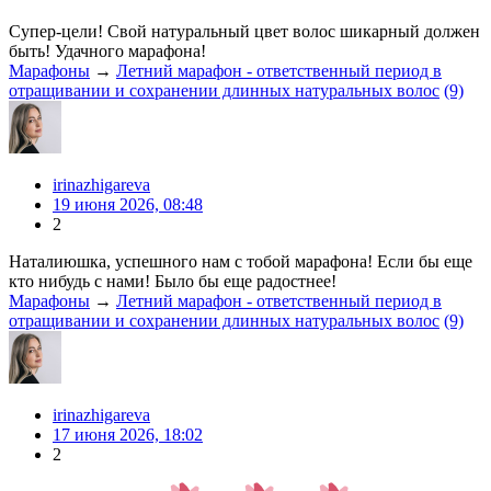
Супер-цели! Свой натуральный цвет волос шикарный должен
быть! Удачного марафона!
Марафоны
→
Летний марафон - ответственный период в
отращивании и сохранении длинных натуральных волос
(9)
irinazhigareva
19 июня 2026, 08:48
2
Наталиюшка, успешного нам с тобой марафона! Если бы еще
кто нибудь с нами! Было бы еще радостнее!
Марафоны
→
Летний марафон - ответственный период в
отращивании и сохранении длинных натуральных волос
(9)
irinazhigareva
17 июня 2026, 18:02
2