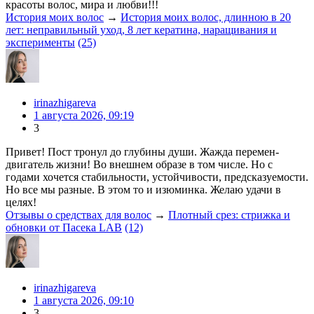
красоты волос, мира и любви!!!
История моих волос
→
История моих волос, длинною в 20
лет: неправильный уход, 8 лет кератина, наращивания и
эксперименты
(25)
irinazhigareva
1 августа 2026, 09:19
3
Привет! Пост тронул до глубины души. Жажда перемен-
двигатель жизни! Во внешнем образе в том числе. Но с
годами хочется стабильности, устойчивости, предсказуемости.
Но все мы разные. В этом то и изюминка. Желаю удачи в
целях!
Отзывы о средствах для волос
→
Плотный срез: стрижка и
обновки от Пасека LAB
(12)
irinazhigareva
1 августа 2026, 09:10
3