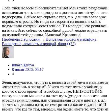
Лола, твои волосы сногсшибательные! Меня тоже раздражала
осветленная часть волос, когда она достигла линии чуть ниже
подбородка. Сейчас все скрыто с глаз, т. к. длинна волос уже
порядком отросла. Но глядя со стороны на волосы я опять
подумываю состричь осветленное. Ты молодец, что решилась
на откат. Зато сейчас со спокойной душой можно отращивать
до нужной тебе длинны. Умничка! Красавица!
Проблемы с волосами
→
Половина годового марафона.
Выпадение, ломкость и прощай, блонд
(32)
irinazhigareva
8 июля 2026, 06:17
4
Женя, получается, что путь к волосам своей мечты называется
«через тернии- к звездам”. У кого то этот путь с ухабами, у
кого то с косогорами. И, в любом случае, НЕПРОСТОЙ! Я
скажу так, если мы стали на этот путь (ухода за волосами или
отращивания длинны, или отращивания своего цвета и т. д.),
значит мы должны идти, не смотря ни на какие трудности! И
верить, что где то там, впереди, мы будем иметь то, что хотим!