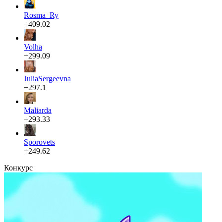
Rosma_Ry
+409.02
Volha
+299.09
JuliaSergeevna
+297.1
Maliarda
+293.33
Sporovets
+249.62
Конкурс