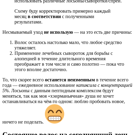
использовать различные лосьоны/сыворотки/спреи.
Схему буду корректировать примерно каждый
месяц
в соответствии
с полученными
результатами.
Несмываемый уход
не использую
— на это есть две причины:
Волос осталось настолько мало, что любое средство
утяжеляет.
Применение лечебных сывороток для борьбы с
алопецией в течение длительного времения
преображает в том числе и само полотно — пока что
этого вполне достаточно.
То, что скорее всего
останется неизменным
в течение всего
года — ежедневное использование
капиксила с концентрацией
5%
. Лосьоны с данным пептидным комплексом будут
меняться, так как моя «хэирманьячная» душа не хочет
останавливаться на чём-то одном: люблю пробовать новое,
ничего не поделать.
Состояние волос на сегодняшний день