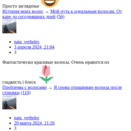
Просто загляденье
История моих волос
→
Мой путь к идеальным волосам. От
каре до сегодняшних дней
(56)
nata_verheles
3 апреля 2024, 21:04
3
Фантастически красивые волосы. Очень нравится их
гладкость і блеск
Проблемы с волосами
→
Я снова отращиваю волосы после
стрижки
(110)
nata_verheles
20 марта 2024, 21:26
3