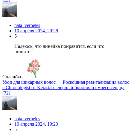
nata_verheles
10 апреля 2024, 20:28
5
Надеюсь, что линейка понравится, если что —
пишите
Спасибки
Уход для шикарных волос
→
Роскошная ревитализация волос
с Chronologist от Kérastase: черный бриллиант моего сердца
(72)
nata_verheles
10 апреля 2024, 19:23
5