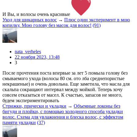
И Вы, и волосы очень красивые
Уход для шикарных волос
→
Плюс один эксперимент в мою
копилку. Мою голову без масок для волос!
(91)
nata_verheles
22 ноября 2023, 13:48
3
После прочтения поста впервые за лет 5 помыла голову без
смываемого ухода (волосы 80 см. ото лба среднепористые
некрашеные) и очень довольна. Еще заметила, что масла для
скальпа сокращают интервал между мойкой. Теперь хочу
совсем отказаться от масел. К счастью, запасов не много,
будем экспериментировать
Стрижки, прически и укладки
→
Объемные локоны без
бигуди и плойки, с помощью холодного способа укладки
волос. Схема для увлажнения и блеска волос, с эффектом
памяти укладки
(37)