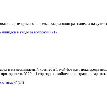
ваю старые кремы от ангел, а каарал один раз нанесла на сухие 
 липидов в уходе за волосами
(21)
арал и из несмываемый крем 20 в 1 мой фоварит пока среди нес
о приторности. У 20 в 1 гораздо спокойнее и нейтральное арома
щую маску?
(14)