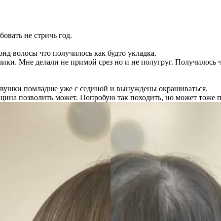
овать не стричь год.
онд волосы что получилось как будто укладка.
чики. Мне делали не примой срез но и не полугруг. Получилось ч
девушки помладше уже с сединой и вынуждены окрашиваться.
нщина позволить может. Попробую так походить, но может тоже 