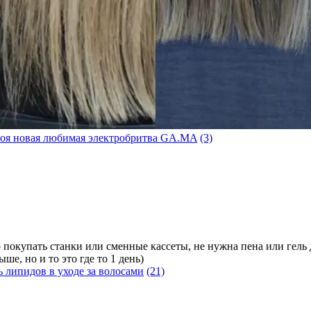
оя новая любимая электробритва GA.MA
(3)
 покупать станки или сменные кассеты, не нужна пена или гель 
ше, но и то это где то 1 день)
 липидов в уходе за волосами
(21)