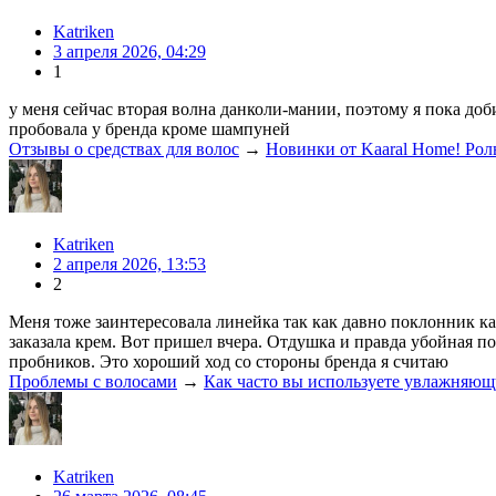
Katriken
3 апреля 2026, 04:29
1
у меня сейчас вторая волна данколи-мании, поэтому я пока доби
пробовала у бренда кроме шампуней
Отзывы о средствах для волос
→
Новинки от Kaaral Home! Роль
Katriken
2 апреля 2026, 13:53
2
Меня тоже заинтересовала линейка так как давно поклонник ка
заказала крем. Вот пришел вчера. Отдушка и правда убойная п
пробников. Это хороший ход со стороны бренда я считаю
Проблемы с волосами
→
Как часто вы используете увлажняю
Katriken