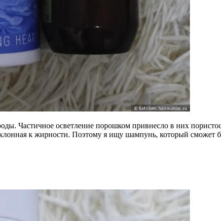
роды. Частичное осветление порошком привнесло в них пористос
склонная к жирности. Поэтому я ищу шампунь, который сможет б