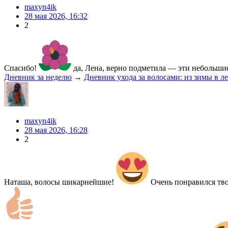
maxyn4ik
28 мая 2026, 16:32
2
Спасибо!
да, Лена, верно подметила — эти небольши
Дневник за неделю
→
Дневник ухода за волосами: из зимы в л
maxyn4ik
28 мая 2026, 16:28
2
Наташа, волосы шикарнейшие!
Очень понравился тво