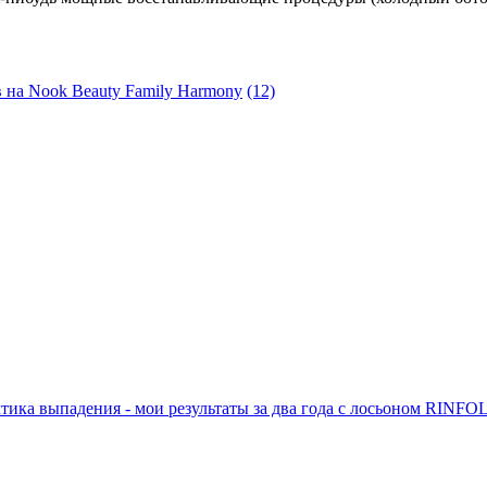
в на Nook Beauty Family Harmony
(12)
тика выпадения - мои результаты за два года с лосьоном RINFO