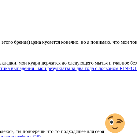
 этого бренда) цена кусается конечно, но я понимаю, что мои т
укладки, мои кудри держатся до следующего мытья и главное бе
тика выпадения - мои результаты за два года с лосьоном RINFO
еюсь, ты подберешь что-то подходящее для себя
ннего марафона
(25)