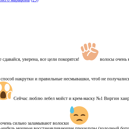
 сдавайся, уверена, все цели покорятся!
волосы очень
 способ накрутки и правильные несмывашки, чтоб не получалис
Сейчас люблю лебел мойст и крем-маску №1 Виргин хаир
и очень сильно заламывают волоски
е-нибудь мощные восстанавливающие процедуры (холодный боток