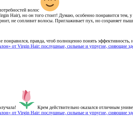
 потребностей волос
rgin Hair), но он того стоит! Думаю, особенно понравится тем, у
ит, не сопливит волосы. Приглаживает пух, но сохраняет пышно
е понравился, правда, чтоб полноценно понять эффективность,
лон» от Virgin Hair: послушные, сильные и упругие, сияющие з
олучала!
Крем действительно оказался отличным унив
лон» от Virgin Hair: послушные, сильные и упругие, сияющие з