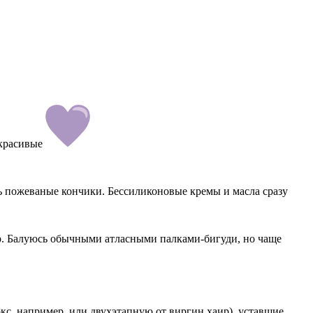
 красивые
ь пожеваные кончики. Бессиликоновые кремы и масла сразу
. Балуюсь обычными атласными палками-бигуди, но чаще
с, например, или двухэтапную от виргин хаир), уставшие