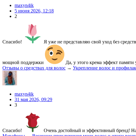
maxyn4ik
5 июня 2026, 12:18
2
Спасибо!
Я уже не представляю свой уход без средств
мощной поддержки
Да, у этого крема эффект памяти 
Отзывы о средствах для волос
→
Укрепление волос и профилак
maxyn4ik
31 мая 2026, 09:29
3
Спасибо!
Очень достойный и эффективный бренд! Над
Марафоны
→
Весенние приключения моих волос и итоги весе