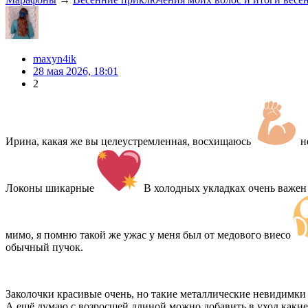
maxyn4ik
28 мая 2026, 18:01
2
Ирина, какая же вы целеустремленная, восхищаюсь
не
Локоны шикарные
В холодных укладках очень важен
мимо, я помню такой же ужас у меня был от медового виесо
обычный пучок.
Заколочки красивые очень, но такие металлические невидимк
А ещё думаю с возросшей длиной можно добавить в уход каки