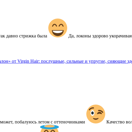
 так давно стрижка была
Да, локоны здорово укорачиваю
лон» от Virgin Hair: послушные, сильные и упругие, сияющие з
, может, побалуюсь летом с оттеночниками
Качество вол