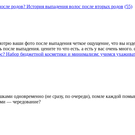
 после родов? История выпадения волос после вторых родов
(55)
 смотрю ваши фото после выпадения четкое ощущение, что вы изд
ь после выпадения. цените то что есть. а есть у вас очень много
ос? Набор бюджетной косметики и минимализм: учимся ухаживат
ками одновременно (не сразу, по очереди), помле каждой помы
ами — чередование?