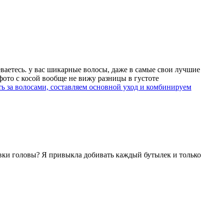
еваетесь. у вас шикарные волосы, даже в самые свои лучшие
. фото с косой вообще не вижу разницы в густоте
ь за волосами, составляем основной уход и комбинируем
вки головы? Я привыкла добивать каждый бутылек и только