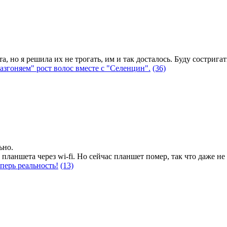
, но я решила их не трогать, им и так досталось. Буду сострига
згоняем" рост волос вместе с "Селенцин".
(36)
ьно.
ланшета через wi-fi. Но сейчас планшет помер, так что даже не 
перь реальность!
(13)