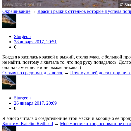
Окрашивание
→
Краски рыжих оттенков которые я успела поп
Sturgeon
28 января 2017, 20:51
0
Когда я красилась краской в рыжий, столкнулась с большой про
не найти, поэтому я хватала то, что под руку попадалось. Дол
она на самом деле и не рыжая никакая)
Отзывы о средствах для волос
→
Почему о ней до сих пор нет
Sturgeon
26 января 2017, 20:09
0
Я много читала о создательнице этой маски и вообще о ее прод
Блог им. Katelin_Redhead
→
Моё мнение о хне, основанное на 