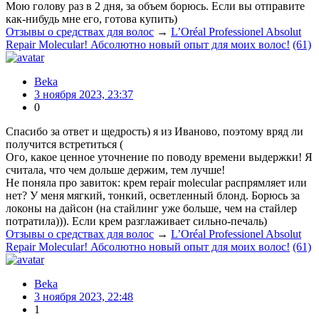
Мою голову раз в 2 дня, за объем борюсь. Если вы отправите
как-нибудь мне его, готова купить)
Отзывы о средствах для волос
→
L’Oréal Professionel Absolut
Repair Molecular! Абсолютно новый опыт для моих волос!
(61)
Beka
3 ноября 2023, 23:37
0
Спасибо за ответ и щедрость) я из Иваново, поэтому вряд ли
получится встретиться (
Ого, какое ценное уточнение по поводу времени выдержки! Я
считала, что чем дольше держим, тем лучше!
Не поняла про завиток: крем repair molecular распрямляет или
нет? У меня мягкий, тонкий, осветленный блонд. Борюсь за
локоны на дайсон (на стайлинг уже больше, чем на стайлер
потратила))). Если крем разглаживает сильно-печаль)
Отзывы о средствах для волос
→
L’Oréal Professionel Absolut
Repair Molecular! Абсолютно новый опыт для моих волос!
(61)
Beka
3 ноября 2023, 22:48
1