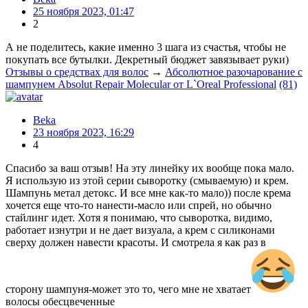
25 ноября 2023, 01:47
2
А не поделитесь, какие именно 3 шага из счастья, чтобы не
покупать все бутылки. Декретный бюджет завязывает руки)
Отзывы о средствах для волос
→
Абсолютное разочарование с
шампунем Absolut Repair Molecular от L`Oreal Professional
(81)
Beka
23 ноября 2023, 16:29
4
Спасибо за ваш отзыв! На эту линейку их вообще пока мало.
Я использую из этой серии сыворотку (смываемую) и крем.
Шампунь метал детокс. И все мне как-то мало)) после крема
хочется еще что-то нанести-масло или спрей, но обычно
стайлинг идет. Хотя я понимаю, что сыворотка, видимо,
работает изнутри и не дает визуала, а крем с силиконами
сверху должен навести красоты. И смотрела я как раз в
сторону шампуня-может это то, чего мне не хватает
волосы обесцвеченные