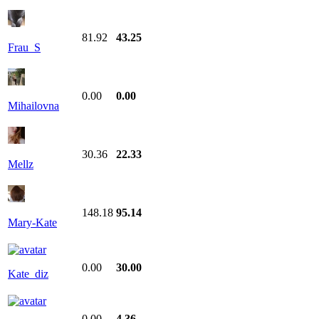
81.92
43.25
Frau_S
0.00
0.00
Mihailovna
30.36
22.33
Mellz
148.18
95.14
Mary-Kate
0.00
30.00
Kate_diz
0.00
4.36