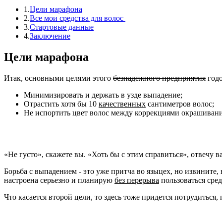
1.
Цели марафона
2.
Все мои средства для волос
3.
Стартовые данные
4.
Заключение
Цели марафона
Итак, основными целями этого
безнадежного предприятия
годо
Минимизировать и держать в узде выпадение;
Отрастить хотя бы 10
качественных
сантиметров волос;
Не испортить цвет волос между коррекциями окрашивани
«Не густо», скажете вы. «Хоть бы с этим справиться», отвечу в
Борьба с выпадением - это уже притча во языцех, но извините,
настроена серьезно и планирую
без перерыва
пользоваться сред
Что касается второй цели, то здесь тоже придется потрудиться