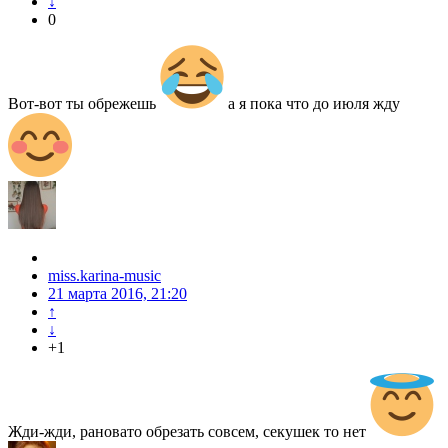
↓
0
Вот-вот ты обрежешь
а я пока что до июля жду
miss.karina-music
21 марта 2016, 21:20
↑
↓
+1
Жди-жди, рановато обрезать совсем, секушек то нет