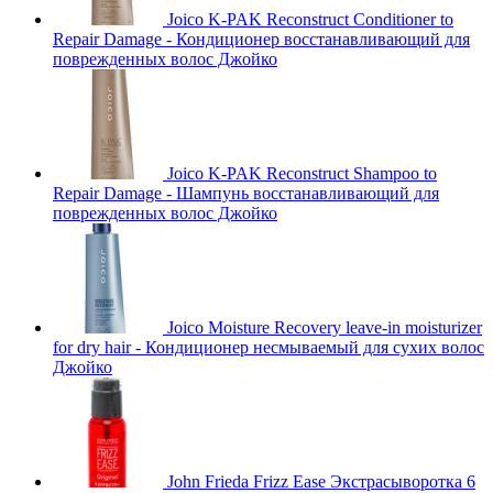
Joico K-PAK Reconstruct Conditioner to
Repair Damage - Кондиционер восстанавливающий для
поврежденных волос Джойко
Joico K-PAK Reconstruct Shampoo to
Repair Damage - Шампунь восстанавливающий для
поврежденных волос Джойко
Joico Moisture Recovery leave-in moisturizer
for dry hair - Кондиционер несмываемый для сухих волос
Джойко
John Frieda Frizz Ease Экстраcыворотка 6