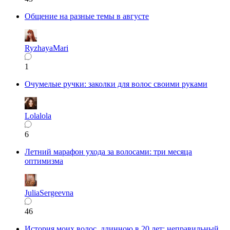
Общение на разные темы в августе
RyzhayaMari
1
Очумелые ручки: заколки для волос своими руками
Lolalola
6
Летний марафон ухода за волосами: три месяца
оптимизма
JuliaSergeevna
46
История моих волос, длинною в 20 лет: неправильный