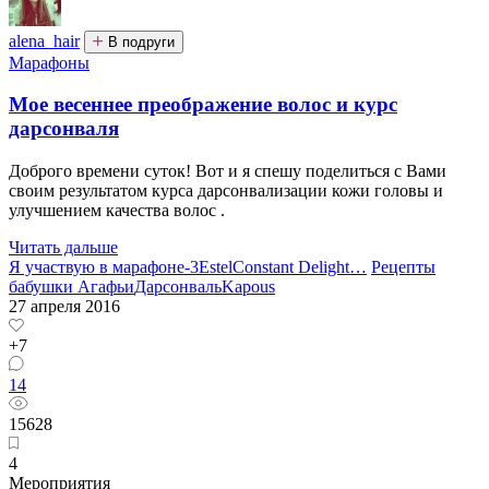
alena_hair
В подруги
Марафоны
Мое весеннее преображение волос и курс
дарсонваля
Доброго времени суток! Вот и я спешу поделиться с Вами
своим результатом курса дарсонвализации кожи головы и
улучшением качества волос .
Читать дальше
Я участвую в марафоне-3
Estel
Constant Delight
…
Рецепты
бабушки Агафьи
Дарсонваль
Kapous
27 апреля 2016
+7
14
15628
4
Мероприятия