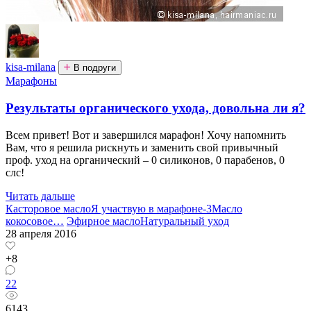
kisa-milana
В подруги
Марафоны
Результаты органического ухода, довольна ли я?
Всем привет! Вот и завершился марафон! Хочу напомнить
Вам, что я решила рискнуть и заменить свой привычный
проф. уход на органический – 0 силиконов, 0 парабенов, 0
слс!
Читать дальше
Касторовое масло
Я участвую в марафоне-3
Масло
кокосовое
…
Эфирное масло
Натуральный уход
28 апреля 2016
+8
22
6143