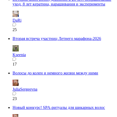
уход, 8 лет кератина, наращивания и эксперименты
DaRi
25
Вторая встреча участниц Летнего марафона-2026
Kseenia
17
Волосы до колен и немного жизни между ними
JuliaSergeevna
23
Новый конкурс! SPA-ритуалы для шикарных волос