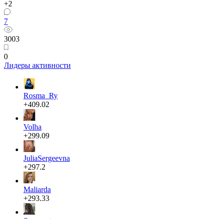
+2
7
3003
0
Лидеры активности
Rosma_Ry
+409.02
Volha
+299.09
JuliaSergeevna
+297.2
Maliarda
+293.33