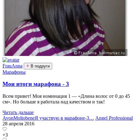
FrauAnna
В подруги
Марафоны
Мои итоги марафона - 3
Всем привет! Моя номинация 1 — «Длина волос от 0 до 45
см». Но больше я работала над качеством и так!
Читать дальше
Avon
Moltobene
Я участвую в марафоне-3
…
Angel Professional
28 апреля 2016
+3