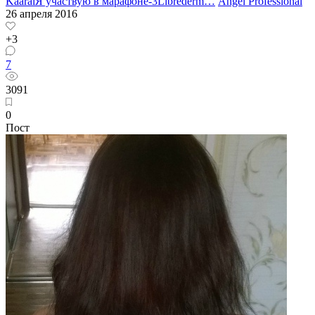
Kaaral
Я участвую в марафоне-3
Librederm
…
Angel Professional
26 апреля 2016
+3
7
3091
0
Пост