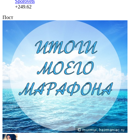
Sporovets
+249.62
Пост