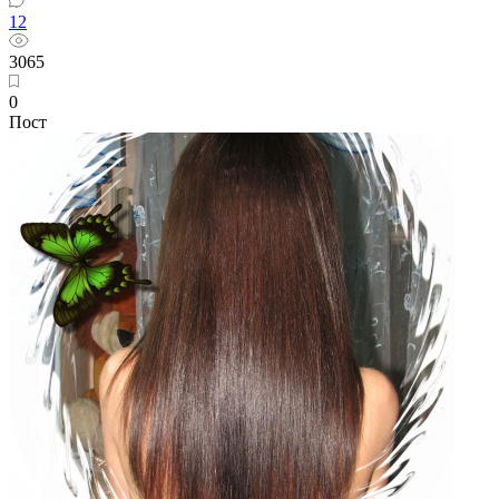
12
3065
0
Пост