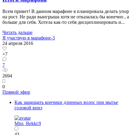
Всем привет! В данном марафоне я планировала делать упор
на рост. Не ради выигрыша хотя не отказалась бы конечно , а
больше для себя. Хотела как-то себя дисциплинировать и...
Читать дальше
Я участвую в марафоне-3
24 апреля 2016
+7
7
2694
0
Прямой эфир
Как защищать кончики длинных волос при мытье
головой вниз
Miss_Bekki:9
43