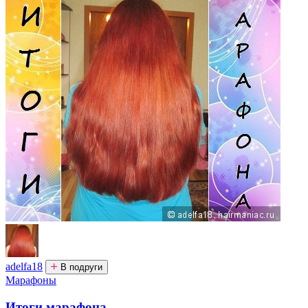
adelfa18
В подруги
Марафоны
Итоги марафона