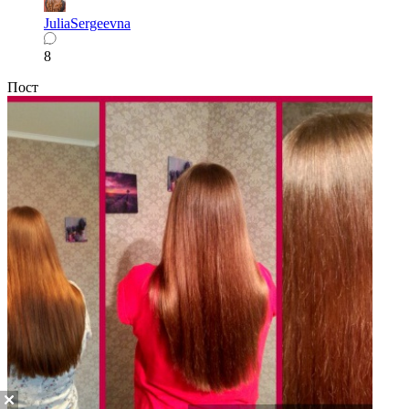
JuliaSergeevna
8
Пост