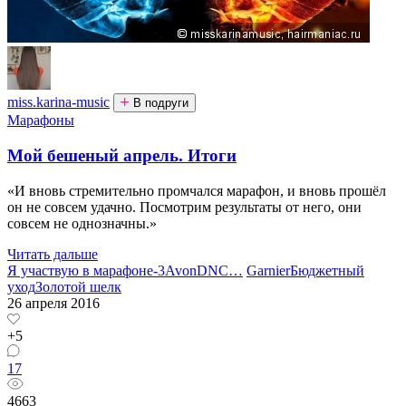
miss.karina-music
В подруги
Марафоны
Мой бешеный апрель. Итоги
«И вновь стремительно промчался марафон, и вновь прошёл
он не совсем удачно. Посмотрим результаты от него, они
совсем не однозначны.»
Читать дальше
Я участвую в марафоне-3
Avon
DNC
…
Garnier
Бюджетный
уход
Золотой шелк
26 апреля 2016
+5
17
4663