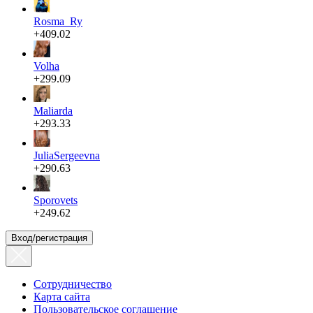
Rosma_Ry
+409.02
Volha
+299.09
Maliarda
+293.33
JuliaSergeevna
+290.63
Sporovets
+249.62
Вход/регистрация
Сотрудничество
Карта сайта
Пользовательское соглашение