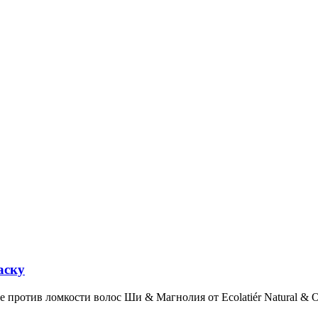
аску
против ломкости волос Ши & Магнолия от Ecolatiér Natural & Org