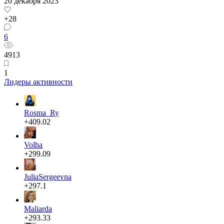
20 декабря 2023
+28
6
4913
1
Лидеры активности
Rosma_Ry
+409.02
Volha
+299.09
JuliaSergeevna
+297.1
Maliarda
+293.33