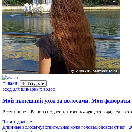
YuliaPru
В подруги
Уход для шикарных волос
Мой нынешний уход за волосами. Мои фавориты в
Всем привет! Решила подвести итоги уходящего года, ведь в эт
Читать дальше
Длинные волосы
Чувствительная кожа головы
Годовой отчет - 2