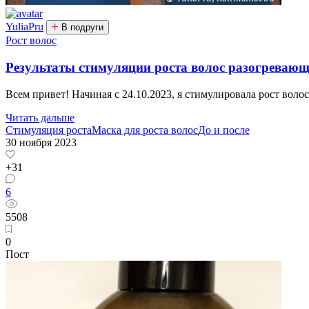
YuliaPru
В подруги
Рост волос
Результаты стимуляции роста волос разогревающе
Всем привет! Начиная с 24.10.2023, я стимулировала рост волос 
Читать дальше
Стимуляция роста
Маска для роста волос
До и после
30 ноября 2023
+31
6
5508
0
Пост