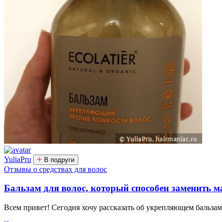
YuliaPru
В подруги
Отзывы о средствах для волос
Бальзам для волос, который способен заменить м
Всем привет! Сегодня хочу рассказать об укрепляющем бальзаме 