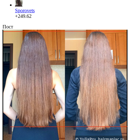
Sporovets
+249.62
Пост