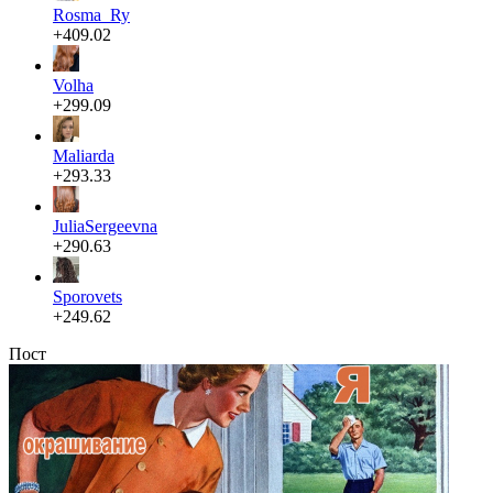
Rosma_Ry
+409.02
Volha
+299.09
Maliarda
+293.33
JuliaSergeevna
+290.63
Sporovets
+249.62
Пост