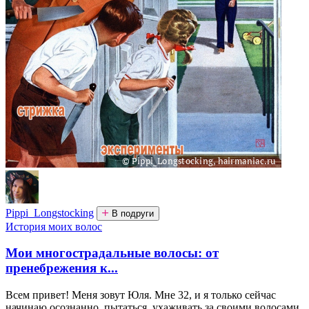
Pippi_Longstocking
В подруги
История моих волос
Мои многострадальные волосы: от
пренебрежения к...
Всем привет! Меня зовут Юля. Мне 32, и я только сейчас
начинаю осознанно пытаться ухаживать за своими волосами.