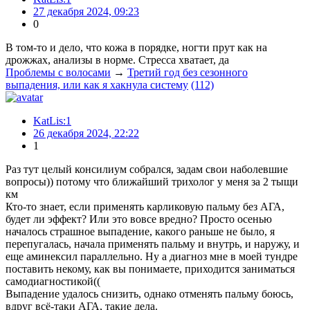
27 декабря 2024, 09:23
0
В том-то и дело, что кожа в порядке, ногти прут как на
дрожжах, анализы в норме. Стресса хватает, да
Проблемы с волосами
→
Третий год без сезонного
выпадения, или как я хакнула систему
(112)
KatLis:1
26 декабря 2024, 22:22
1
Раз тут целый консилиум собрался, задам свои наболевшие
вопросы)) потому что ближайший трихолог у меня за 2 тыщи
км
Кто-то знает, если применять карликовую пальму без АГА,
будет ли эффект? Или это вовсе вредно? Просто осенью
началось страшное выпадение, какого раньше не было, я
перепугалась, начала применять пальму и внутрь, и наружу, и
еще аминексил параллельно. Ну а диагноз мне в моей тундре
поставить некому, как вы понимаете, приходится заниматься
самодиагностикой((
Выпадение удалось снизить, однако отменять пальму боюсь,
вдруг всё-таки АГА, такие дела.