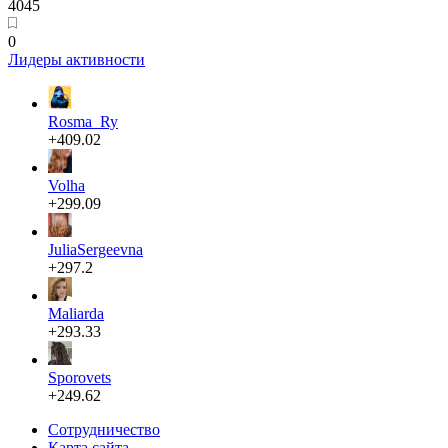
4045
0
Лидеры активности
Rosma_Ry
+409.02
Volha
+299.09
JuliaSergeevna
+297.2
Maliarda
+293.33
Sporovets
+249.62
Сотрудничество
Карта сайта