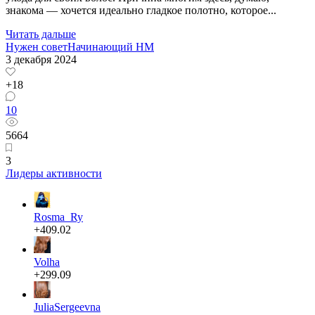
знакома — хочется идеально гладкое полотно, которое...
Читать дальше
Нужен совет
Начинающий HM
3 декабря 2024
+18
10
5664
3
Лидеры активности
Rosma_Ry
+409.02
Volha
+299.09
JuliaSergeevna