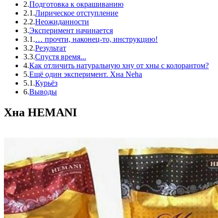
2.
Подготовка к окрашиванию
2.1.
Лирическое отступление
2.2.
Неожиданности
3.
Эксперимент начинается
3.1.
… прочти, наконец-то, инструкцию!
3.2.
Результат
3.3.
Спустя время...
4.
Как отличить натуральную хну от хны с колорантом?
5.
Ещë один эксперимент. Хна Neha
5.1.
Курьёз
6.
Выводы
Хна HEMANI