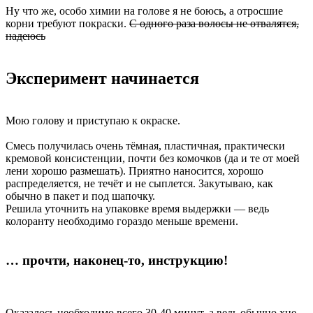
Ну что же, особо химии на голове я не боюсь, а отросшие
корни требуют покраски.
С одного раза волосы не отвалятся,
надеюсь
Эксперимент начинается
Мою голову и приступаю к окраске.
Смесь получилась очень тёмная, пластичная, практически
кремовой консистенции, почти без комочков (да и те от моей
лени хорошо размешать). Приятно наносится, хорошо
распределяется, не течёт и не сыплется. Закутываю, как
обычно в пакет и под шапочку.
Решила уточнить на упаковке время выдержки — ведь
колоранту необходимо гораздо меньше времени.
… прочти, наконец-то, инструкцию!
Оказалось необходимо всего 30-40 минут, а ведь обычно хне