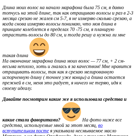
Длина моих волос на начало марафона была 75 см, я давно
топчусь на этой длине, так как отращиваю волосы и раз в 2-3
месяца срезаю не жалея см 5-7, я не измеряю сколько срезаю, а
когда снова измеряю волосы понимаю, что моя длина в
принципе колеблется в пределах 70 -75 см, я планирую
отрастить волосы до 80 см, и тогда решу а нужна ли мне
такая длина
На окончание марафона длина моих волос — 77 см, + 2 см-
весьма неплохо, хоть и гналась я за качеством! Мне нравится
отращивать волосы, так как я срезаю мелированную
испорченную длину ( точнее уже концы) а длина остается
прежней в см, меня это радует, я ничего не теряю, идя к
своему идеалу.
Давайте посмотрим какие же я использовала средства и
какие стали фаворитами?
На фото ниже все
средства, используемые мной за этот месяц,
во
вступительном посте
я указывала несмываемое масло