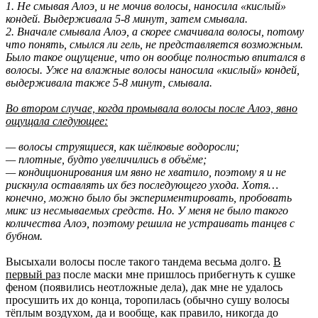
1. Не смывая Алоэ, и не мочив волосы, наносила «кислый»
кондей. Выдерживала 5-8 минут, затем смывала.
2. Вначале смывала Алоэ, а скорее смачивала волосы, потому
что понять, смылся ли гель, не представляется возможным.
Было такое ощущение, что он вообще полностью впитался в
волосы. Уже на влажные волосы наносила «кислый» кондей,
выдерживала также 5-8 минут, смывала.
Во втором случае, когда промывала волосы после Алоэ, явно
ощущала следующее:
— волосы струящиеся, как шёлковые водоросли;
— плотные, будто увеличились в объёме;
— кондиционирования им явно не хватило, поэтому я и не
рискнула оставлять их без последующего ухода. Хотя…
конечно, можно было бы экспериментировать, пробовать
микс из несмываемых средств. Но. У меня не было такого
количества Алоэ, поэтому решила не устраивать танцев с
бубном.
Высыхали волосы после такого тандема весьма долго.
В
первый раз
после маски мне пришлось прибегнуть к сушке
феном (появились неотложные дела), дак мне не удалось
просушить их до конца, торопилась (обычно сушу волосы
тёплым воздухом, да и вообще, как правило, никогда до