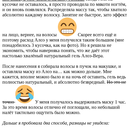
кусочке не оставалось, я просто проводила по мякоти ногтём,
и он вновь появлялся. Распределяла массу так, чтобы хватило
абсолютно каждому волоску. Занятие не быстрое, зато эффект
на лицо, вернее, на волосы
Скорее всего ещё и
поэтому расход Алоэ у меня получился таким большим (мне
понадобилось 3 кусочка, как на фото). Но я решила не
экономить, чтобы наверняка понять, что же даёт этот
настолько хвалёный натуральный гель Алоэ-Вера.
После нанесения я собирала волосы в пучок на макушке, и
оставляла маску из Алоэ на… как можно дольше. Мне
кажется, вполне можно было и на ночь её оставить, гель ведь
полностью натуральный, и абсолютно безвредный.
Но это не
точно
У меня получалось выдерживать маску 1 час.
За это время волосы отлично её поглощали, но небольшой
налёт тактильно ощутить было можно.
Дальше я пробовала два способа, разницы не увидела: