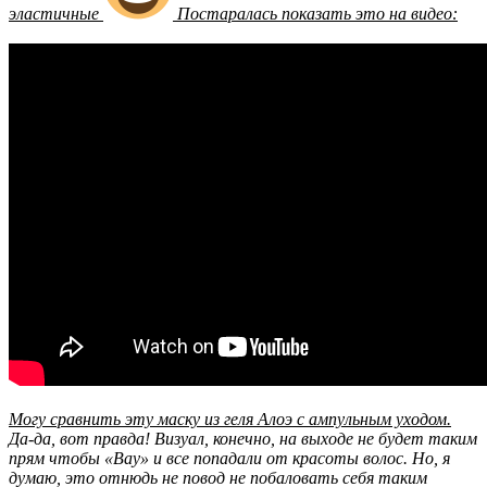
эластичные
Постаралась показать это на видео:
Могу сравнить эту маску из геля Алоэ с ампульным уходом.
Да-да, вот правда! Визуал, конечно, на выходе не будет таким
прям чтобы «Вау» и все попадали от красоты волос. Но, я
думаю, это отнюдь не повод не побаловать себя таким