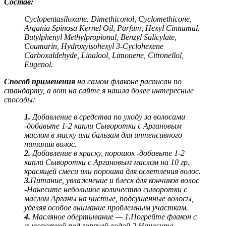
Состав:
Cyclopentasiloxane, Dimethiconol, Cyclomethicone,
Argania Spinosa Kernel Oil, Parfum, Hexyl Cinnamal,
Butylphenyl Methylpropional, Benzyl Salicylate,
Coumarin, Hydroxyisohexyl 3-Cyclohexene
Carboxaldehyde, Linalool, Limonene, Citronellol,
Eugenol.
Способ применения
на самом флаконе расписан по
стандарту, а вот на сайте я нашла более интересные
способы:
1.
Добавление в средства по уходу за волосами
-добавьте 1-2 капли Сыворотки с Аргановым
маслом в маску или бальзам для интенсивного
питания волос.
2.
Добавление в краску, порошок -добавьте 1-2
капли Сыворотки с Аргановым маслом на 10 гр.
красящей смеси или порошка для осветления волос.
3.
Питание, увлажнение и блеск для кончиков волос
-Нанесите небольшое количество сыворотки с
маслом Арганы на чистые, подсушенные волосы,
уделяя особое внимание проблемным участкам.
4.
Масляное обертывание — 1.Погрейте флакон с
сывороткой под горячей водой.2.Нанесите