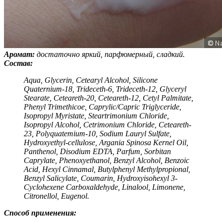
Аромат:
достаточно яркий, парфюмерный, сладкий.
Состав:
Aqua, Glycerin, Cetearyl Alcohol, Silicone
Quaternium-18, Trideceth-6, Trideceth-12, Glyceryl
Stearate, Ceteareth-20, Ceteareth-12, Cetyl Palmitate,
Phenyl Trimethicoe, Caprylic/Capric Triglyceride,
Isopropyl Myristate, Steartrimonium Chloride,
Isopropyl Alcohol, Cetrimonium Chloride, Ceteareth-
23, Polyquatemium-10, Sodium Lauryl Sulfate,
Hydroxyethyl-cellulose, Argania Spinosa Kernel Oil,
Panthenol, Disodium EDTA, Parfum, Sorbitan
Caprylate, Phenoxyethanol, Benzyl Alcohol, Benzoic
Acid, Hexyl Cinnamal, Butylphenyl Methylpropional,
Benzyl Salicylate, Coumarin, Hydroxyisohexyl 3-
Cyclohexene Carboxaldehyde, Linalool, Limonene,
Citronellol, Eugenol.
Способ применения: