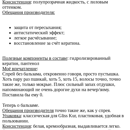
Консистенция
: полупрозрачная жидкость, с лиловым
оттенком.
Обещания производителя:
защита от пересыхания;
антистатический эффект;
легкое расчёсывание;
восстановление за счёт кератина.
Полезные компоненты в составе
: гидролизированный
кератин, пантенол
Моё впечатление
:
Спрей без бальзама, откровенно говоря, просто пустышка.
Хоть пару раз пшикай, хоть 5, хоть 15, волосы точно, точно
такие же, только мокрые. Плюс сильный запах отдушки,
напоминающий не очень дорогие духи на вечер/зиму.
Поставила бы ему 0.
Теперь о бальзаме.
Обещания производителя
точно такие же, как у спрея.
Упаковка
: классическая для Gliss Kur, пластиковая, удобная в
пользовании.
Консистенция
: белая, кремообразная, выдавливается легко.