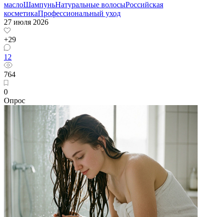
масло
Шампунь
Натуральные волосы
Российская
косметика
Профессиональный уход
27 июля 2026
+29
12
764
0
Опрос