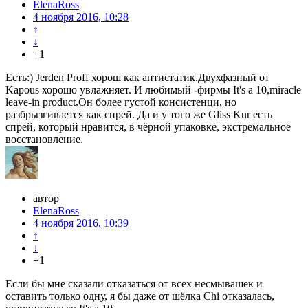
ElenaRoss
4 ноября 2016, 10:28
↑
↓
+1
Есть:) Jerden Proff хорош как антистатик.Двухфазный от
Kapous хорошо увлажняет. И любимый -фирмы It's a 10,miracle
leave-in product.Он более густой консистенци, но
разбрызгивается как спрей. Да и у того же Gliss Kur есть
спрей, который нравится, в чёрной упаковке, экстремальное
восстановление.
автор
ElenaRoss
4 ноября 2016, 10:39
↑
↓
+1
Если бы мне сказали отказаться от всех несмывашек и
оставить только одну, я бы даже от шёлка Chi отказалась,