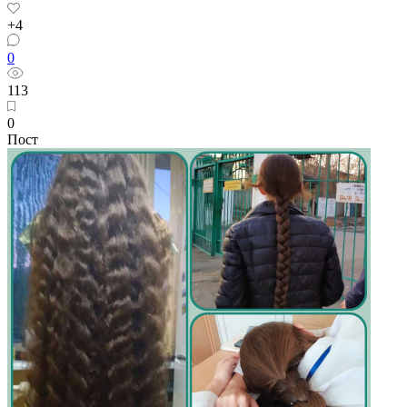
+4
0
113
0
Пост