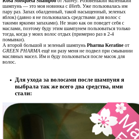
Rosa Mosqueta Shampoo
от
Aubrey
. Розовенький маленький
шампунь — это моя новинка с iHerb. Уже пользовалась им
пару раз. Запах обалденный, такой насыщенный, зеленых
яблок) (давно я не пользовалась средствами для волос с
такими яркими запахами). Не знаю как он поведет себя с
маслами, поэтому буду этим шампунем пользоваться только
тогда, когда у моих волос отдых (примерно раз в 2-4
помывки).
А второй большой и зеленый шампунь
Pharma Keratine
от
GREEN PHARMA
ещё ни разу меня не подвел при смывании
масляных масел. Им и буду пользоваться после масок для
волос.
Для ухода за волосами после шампуня я
выбрала так же всего два средства, ими
стали: