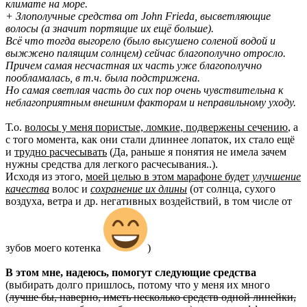
климате на море.
+ Злополучные средства от John Frieda, высветляющие
волосы (а значит портящие их ещё больше).
Всё что тогда выгорело (было высушено соленой водой и
выжжено палящим солнцем) сейчас благополучно отросло.
Причем самая несчастная их часть уже благополучно
пообламалась, в т.ч. была подстрижена.
Но самая светлая часть до сих пор очень чувствительна к
неблагоприятным внешним факторам и неправильному уходу.
Т.о.
волосы у меня пористые, ломкие, подвержены сечению
, а
с того момента, как они стали длиннее лопаток, их стало ещё
и
трудно расчесывать
(Да, раньше я понятия не имела зачем
нужны средства для легкого расчесывания..).
Исходя из этого,
моей целью в этом марафоне будет
улучшение
качества
волос и
сохранение их длины
(от солнца, сухого
воздуха, ветра и др. негативных воздействий, в том числе от
зубов моего котенка
)
В этом мне, надеюсь, помогут следующие средства
(выбирать долго пришлось, потому что у меня их много
(
лучше бы, наверно, иметь несколько средств одной линейки,