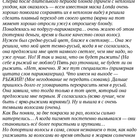
Сперва после длительного периода блонда (причем с неплохим
уходом, как оказалось — всем известная маска Londa очень
хорошо помогала сохранять их в неплохом виде) я решила
сделать плавный переход от своего цвета (корни на тот
момент хорошо отросли уже) к отросшему блонду.
Понадеялась на подругу-парикмахера… очень жалею об этом
(потеряла деньги, время и былое качество своих волос).
Нужен был средне-русый цвет, ближе к светлому… Она же
решила, что мой цвет темно-русый, когда я не согласилась,
она предложила мне цвет намного светлее, чем мне надо, но
уже лучше. Но! Я так и знала, что он будет рыжить! (На
себе я рыжий не люблю!) Пять раз уточнила, не будет ли он
рыжить. «Нет, конечно. Я же тут специалист» (примерная
цитата слов парикмахерши). Что имеем на выходе —
РЫЖИЙ! (Мое негодование не передать словами). Дальше
пришлось долго ее уговаривать перекрасить меня в русый.
Она заявила, что тогда только в тот цвет, который она
предложила мне первым. Я согласилась (всяко лучше, чем
быть с ярко-рыжими корнями!). Ну и вышла я с очень
темными волосами (очень).
Как Вы поняли, за две покраски за раз, волосы сильно
натерпелись… А когда пигмент постепенно вымывался — они
становились всё более пористыми и хрупкими…
Но допортила волосы я сама, своим незнанием о том, как надо
ухаживать за волосами во время отдыха в жарком солнечном