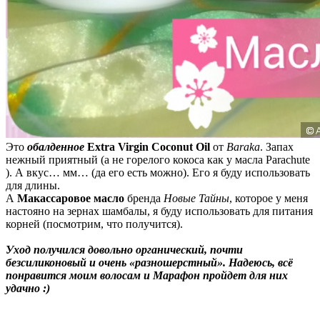
Это
обалденное
Extra Virgin Coconut Oil
от
Baraka
. Запах
нежный приятный (а не горелого кокоса как у масла Parachute
). А вкус… мм… (да его есть можно). Его я буду использовать
для длины.
А
Макассаровое масло
бренда
Новые Тайны
, которое у меня
настояно на зернах шамбалы, я буду использовать для питания
корней (посмотрим, что получится).
Уход получился довольно органический, почти
безсиликоновый и очень «разношерстный». Надеюсь, всё
понравится моим волосам и Марафон пройдет для них
удачно :)