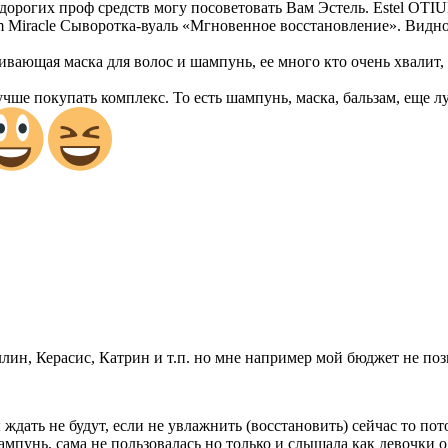
дорогих проф средств могу посоветовать Вам Эстель. Estel OTI
ium Miracle Сыворотка-вуаль «Мгновенное восстановление». Видно
ающая маска для волос и шампунь, ее много кто очень хвалит, д
чше покупать комплекс. То есть шампунь, маска, бальзам, еще л
ин, Керасис, Катрин и т.п. но мне например мой бюджет не позво
ать не будут, если не увлажнить (восстановить) сейчас то пото
ампунь, сама не пользовалась но только и слышала как девочки о