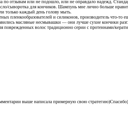
а по отзывам или не подошло, или не оправдало надежд. Стандар
масло/сыворотка для кончиков. Шампунь мне лично больше нравит
ли только каждый день голову мыть.
ных пленкообразователей и силиконов, производитель что-то ещ
равились масляные несмывашки — они лучше сухие кончики разг
Для поврежденных волос традиционно серии с протеинами/керати
мментарии выше написала примерную свою стратегию)Спасибо