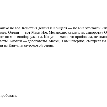
далеко не все. Констант делайт и Концепт — по мне это такой «
ее. Оллин — вот Мари Нэк Мегаполис хвалит, их сыворотку Ollin
in Care по мне вообще ужасна. Капус — мало что пробовала, не з
ваты. Биолаж — дороговаты. Маски, я бы наверное, смотрела на 
ли из Капус гиалуроновой серии.
пробовать.