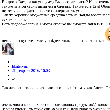
Вопрос к Вам, на какую сумму Вы рассчитываете? Из не очень 
так же из этой серии шампунь и бальзам. Так же есть Estel Ot
потом можно будет и просто поддерживать уход.
Так же хорошие бюджетные средства есть из Лонды восстанавлив
сухими стали.
Есть подороже серии. Смотря сколько вы сможете заплатить. Лу
нежели вы купите 1 маску и будете только нею пользоваться
Ekateryna
21 февраля 2016, 16:03
↓
+1
Так же очень хорошо отзываются о таких фирмах как Ангел, Олл
очень много хороших восстанавливающих продуктов)А волосы жд
Забыла упомянуть такие еще марки как Brelil Numero маска и ш