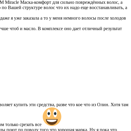
UM Mirаcle Маска-комфорт для сильно повреждённых волос, а
 по Вашей структуре волос что их надо еще восстанавливать, а
аже я уже заказала а то у меня немного волосы после холодов
учше чтоб и масло. В комплексе оно дает отличный результат
ляет купить эти средства, разве что кое что из Олин. Хотя там
м только срезать все
ды поют по поводу того что хорошая марка. Ну я пока что