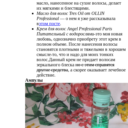
масло, нанесенное на сухие волосы, делает
их мягкими и блестящими.
Масло для волос Tres Oil от OLLIN
Professional
— о нем я уже рассказывала
в
этом посте
.
Крем для волос Angel Professional Paris
Питательный с водорослями
-это моя новая
любовь, однозначно приобрету этот крем в
полном объеме. После нанесения волосы
становятся плотными и тяжелыми в хорошем
смысле-то, что и надо для моих тонких
волос.Данный крем не придает волосам
зеркального блеска
но с этим справятся
другие средства
, а скорее оказывает лечебное
действие.
Ампулы