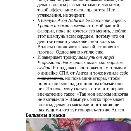
делает волосы рассыпчатыми и мягкими,
такой эффект мне очень нравится. Нет
утяжеления, не жирнит.
Шампунь Avon Naturals Увлажнение и цвет.
Гранат и масло камелии
-это мой давний
фаворит, пока не хочется его менять, люблю
этот шампунь всем сердцем, потому что он
действительно увлажняет мои волосы.
Волосы наполняются влагой, становятся
плотнее. Однозначно куплю еще.
И завершает тройку
шампунь от Angel
Professional для жирных волос спа морских
глубин
. Я поддалась восторженным отзывам
о линейке СПА от Ангел и тоже купила себе
я же девочка
, но пока миниатюры, чтобы
понять оно мне надо в полном объеме или
нет. Но пока хочу сказать о том, что первое
впечатление такое: «Так мои волосы никогда
не выглядели!» Шампунь мягко промывает
волосы, делая из мягкими и потрясающе
пахнущими.
что тут говорить-это же Ангел
Бальзамы и маски