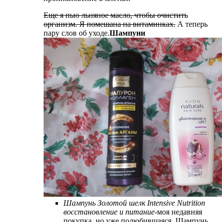
Еще я пью льняное масло, чтобы очистить
организм. Я помешана на витаминках.
А теперь
пару слов об уходе.
Шампуни
Шампунь Золотой шелк Intensive Nutrition
восстановление и питание
-моя недавняя
покупка, но уже полюбившаяся. Шампунь