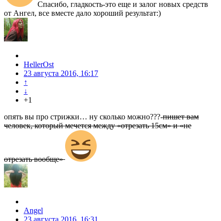
Спасибо, гладкость-это еще и залог новых средств
от Ангел, все вместе дало хороший результат:)
HellerOst
23 августа 2016, 16:17
↑
↓
+1
опять вы про стрижки… ну сколько можно???-
пишет вам
человек, который мечется между «отрезать 15см» и «не
отрезать вообще»
Angel
23 августа 2016, 16:31