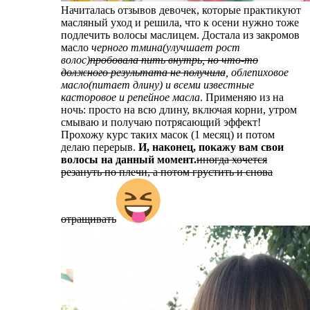
Начиталась отзывов девочек, которые практикуют
масляный уход и решила, что к осени нужно тоже
подлечить волосы маслицем. Достала из закромов
масло
черного тмина(улучшает рост
волос)
пробовала пить внутрь, но что-то
должного результата не получила
, облепиховое
масло(питает длину) и всеми известные
касторовое и репейное масла
. Применяю из на
ночь: просто на всю длину, включая корни, утром
смываю и получаю потрясающий эффект!
Прохожу курс таких масок (1 месяц) и потом
делаю перерыв.
И, наконец, покажу вам свои
волосы на данный момент.
иногда хочется
резануть по плечи, а потом грустить и снова
отращивать