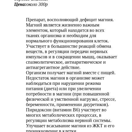
Цена:
около 300р
Препарат, восполняющий дефицит магния.
Магний является жизненно важным
элементом, который находится во всех
тканях организма и необходим для
нормального функционирования клеток.
Участвует в большинстве реакций обмена
веществ, в регуляции передачи нервных
импульсов и в сокращении мышц, оказывает
спазмолитическое, антиаритмическое и
антиагрегантное действие.
Организм получает магний вместе с пищей.
Недостаток магния в организме может
наблюдаться при нарушении режима
питания (диета) или при увеличении
потребности в магнии (при повышенной
физической и умственной нагрузке, стрессе,
беременности, применении диуретиков).
Пиридоксин (витамин В6) участвует во
многих метаболических процессах, в
регуляции метаболизма нервной системы.
Улучшает всасывание магния из ЖКТ и его
проникновение в клетки.