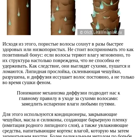
Исходя из этого, пористые волосы сохнут в разы быстрее
здоровых или низкопористых. Не стоит воспринимать это как
позитивный бонус: если волосы теряют влагу мгновенно, то
их структура настолько повреждена, что не способна ее
удерживать. Как следствие, они выглядят сухими, пушатся и
ломаются. Липидная прослойка, склеивающая чешуйки,
разрушена, и диффузия иссушает волос постоянно, а не только
во время сушки феном.
Понимание механизма диффузии подводит нас к
главному правилу в уходе за сухими волосами:
замедлить испарение влаги любыми путями.
Для этого используются кондиционеры, закрывающие
чешуйки, масла и силиконы, создающие барьерную пленку
(имитация родного липидного слоя), а также увлажняющие
средства, напитывающие кортекс влагой, которую мы затем
запечатываем внутри. Более радикальным методом по борьбе