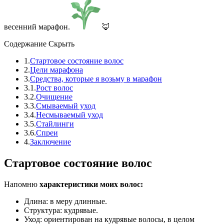
весенний марафон.
🦊
Содержание
Скрыть
1.
Стартовое состояние волос
2.
Цели марафона
3.
Средства, которые я возьму в марафон
3.1.
Рост волос
3.2.
Очищение
3.3.
Смываемый уход
3.4.
Несмываемый уход
3.5.
Стайлинги
3.6.
Спреи
4.
Заключение
Стартовое состояние волос
Напомню
характеристики моих волос:
Длина: в меру длинные.
Структура: кудрявые.
Уход: ориентирован на кудрявые волосы, в целом