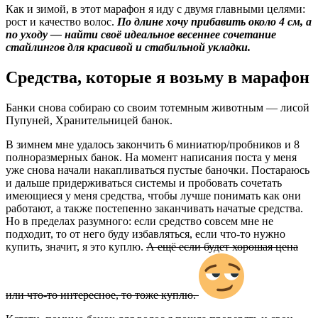
Как и зимой, в этот марафон я иду с двумя главными целями:
рост и качество волос.
По длине хочу прибавить около 4 см, а
по уходу — найти своё идеальное весеннее сочетание
стайлингов для красивой и стабильной укладки.
Средства, которые я возьму в марафон
Банки снова собираю со своим тотемным животным — лисой
Пупуней, Хранительницей банок.
В зимнем мне удалось закончить 6 миниатюр/пробников и 8
полноразмерных банок. На момент написания поста у меня
уже снова начали накапливаться пустые баночки. Постараюсь
и дальше придерживаться системы и пробовать сочетать
имеющиеся у меня средства, чтобы лучше понимать как они
работают, а также постепенно заканчивать начатые средства.
Но в пределах разумного: если средство совсем мне не
подходит, то от него буду избавляться, если что-то нужно
купить, значит, я это куплю.
А ещё если будет хорошая цена
или что-то интересное, то тоже куплю.