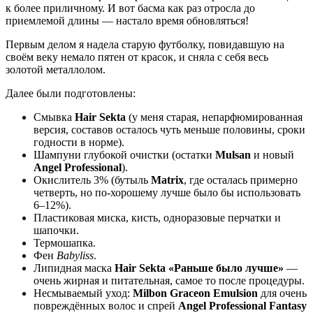
к более приличному. И вот басма как раз отросла до
приемлемой длины — настало время обновляться!
Первым делом я надела старую футболку, повидавшую на
своём веку немало пятен от красок, и сняла с себя весь
золотой металлолом.
Далее были подготовлены:
Смывка
Hair Sekta
(у меня старая, непарфюмированная
версия, составов осталось чуть меньше половины, сроки
годности в норме).
Шампуни глубокой очистки (остатки
Mulsan
и новый
Angel Professional
).
Окислитель 3% (бутыль
Matrix
, где осталась примерно
четверть, но по-хорошему лучше было бы использовать
6–12%).
Пластиковая миска, кисть, одноразовые перчатки и
шапочки.
Термошапка.
Фен
Babyliss
.
Липидная маска
Hair Sekta «Раньше было лучше»
—
очень жирная и питательная, самое то после процедуры.
Несмываемый уход:
Milbon Graceon Emulsion
для очень
повреждённых волос и спрей
Angel Professional Fantasy