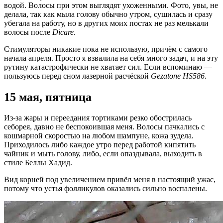
водой. Волосы при этом выглядят ухоженными. Фото, увы, не
делала, так как мыла голову обычно утром, сушилась и сразу
убегала на работу, но в других моих постах не раз мелькали
волосы после
Dicare
.
Стимуляторы никакие пока не использую, причём с самого
начала апреля. Просто я взвалила на себя много задач, и на эту
рутину катастрофически не хватает сил. Если вспоминаю —
пользуюсь перед сном лазерной расчёской
Gezatone HS586
.
15 мая, пятница
Из-за жары и переедания тортиками резко обострилась
себорея, давно не беспокоившая меня. Волосы пачкались с
кошмарной скоростью на любом шампуне, кожа зудела.
Приходилось либо каждое утро перед работой кипятить
чайник и мыть голову, либо, если опаздывала, выходить в
стиле Беллы Хадид.
Вид корней под увеличением привёл меня в настоящий ужас,
потому что устья фолликулов оказались сильно воспалены.