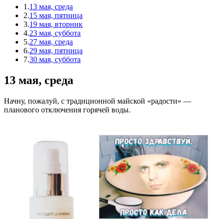
1.
13 мая, среда
2.
15 мая, пятница
3.
19 мая, вторник
4.
23 мая, суббота
5.
27 мая, среда
6.
29 мая, пятница
7.
30 мая, суббота
13 мая, среда
Начну, пожалуй, с традиционной майской «радости» —
планового отключения горячей воды.