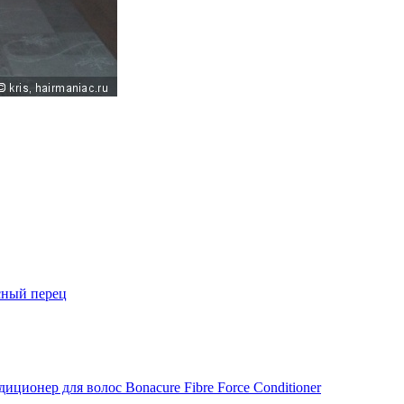
сный перец
иционер для волос Bonacure Fibre Force Conditioner