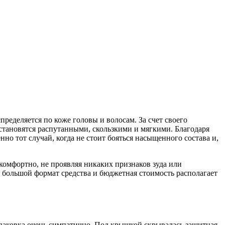
ределяется по коже головы и волосам. За счет своего
становятся распутанными, скользкими и мягкими. Благодаря
 тот случай, когда не стоит бояться насыщенного состава и,
комфортно, не проявляя никаких признаков зуда или
 большой формат средства и бюджетная стоимость располагает
упаковка очень симпатично. Под крышкой скрывалась защитная