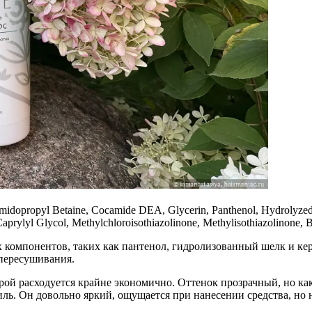
idopropyl Betaine, Cocamide DEA, Glycerin, Panthenol, Hydrolyzed Si
rylyl Glycol, Methylchloroisothiazolinone, Methylisothiazolinone, Be
компонентов, таких как пантенол, гидролизованный шелк и кера
 пересушивания.
ой расходуется крайне экономично. Оттенок прозрачный, но ка
иль. Он довольно яркий, ощущается при нанесении средства, но