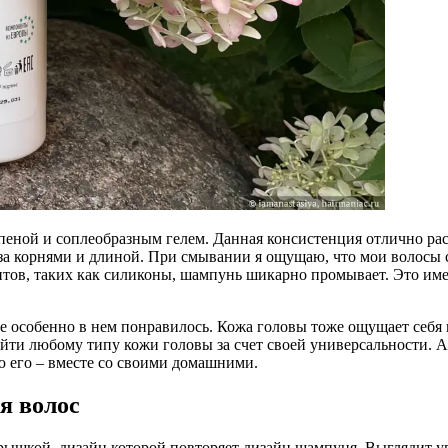
еной и соплеобразным гелем. Данная консистенция отлично расп
 за корнями и длиной. При смывании я ощущаю, что мои волосы 
, таких как силиконы, шампунь шикарно промывает. Это именно
е особенно в нем понравилось. Кожа головы тоже ощущает себя 
йти любому типу кожи головы за счет своей универсальности. А
ую его – вместе со своими домашними.
 волос
крышкой, дизайн которой повторяет дизайн шампуня. Выглядит 