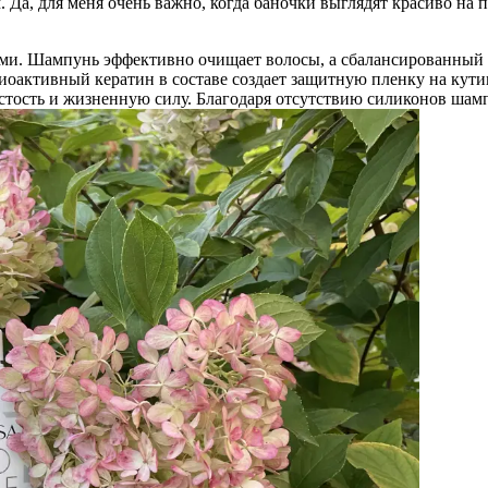
 Да, для меня очень важно, когда баночки выглядят красиво на п
сами. Шампунь эффективно очищает волосы, а сбалансированны
иоактивный кератин в составе создает защитную пленку на кути
истость и жизненную силу. Благодаря отсутствию силиконов шам