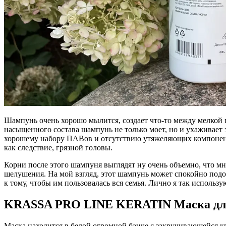
Шампунь очень хорошо мылится, создает что-то между мелкой п
насыщенного состава шампунь не только моет, но и ухаживает
хорошему набору ПАВов и отсутствию утяжеляющих компонентов
как следствие, грязной головы.
Корни после этого шампуня выглядят ну очень объемно, что мн
шелушения. На мой взгляд, этот шампунь может спокойно подо
к тому, чтобы им пользовалась вся семья. Лично я так использ
KRASSA PRO LINE KERATIN Маска для
Маска находится в белой огромной банке с закручивающейся 