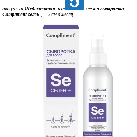
актуально)
Недостатки:
нет
место
сыворотка
Compliment селен
, + 2 см в месяц