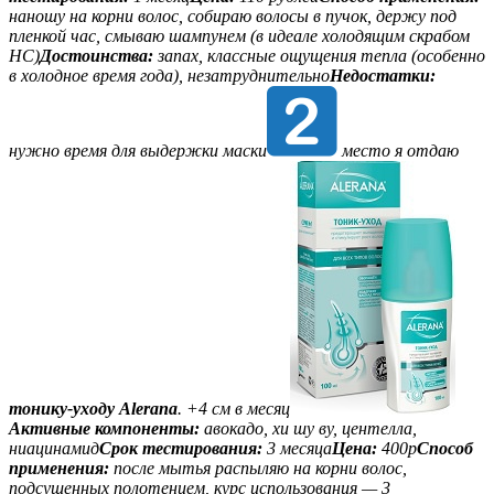
наношу на корни волос, собираю волосы в пучок, держу под
пленкой час, смываю шампунем (в идеале холодящим скрабом
НС)
Достоинства:
запах, классные ощущения тепла (особенно
в холодное время года), незатруднительно
Недостатки:
нужно время для выдержки маски
место я отдаю
тонику-уходу Alerana
. +4 см в месяц
Активные компоненты:
авокадо, хи шу ву, центелла,
ниацинамид
Срок тестирования:
3 месяца
Цена:
400р
Способ
применения:
после мытья распыляю на корни волос,
подсушенных полотенцем, курс использования — 3