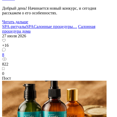
Добрый день! Начинается новый конкурс, и сегодня
расскажем о его особенностях.
Читать дальше
SPA-ритуалы
SPA
Салонные процедуры
…
Салонная
процедура дома
27 июля 2026
+16
8
822
0
Пост