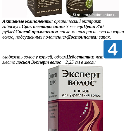
Активные компоненты:
органический экстракт
гибискуса
Срок тестирования:
3 месяца
Цена:
350
рублей
Способ применения:
после мытья распыляю на корни
волос, подсушенных полотенцем
Достоинства:
запах,
гладкость волос у корней, объем
Недостатки:
нет
место
лосьон Эксперт волос
+2,25 см в месяц