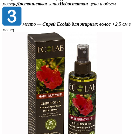
месяца
Достоинства:
запах
Недостатки:
цена и объем
место —
Спрей Ecolab для жирных волос
+2,5 см в
месяц