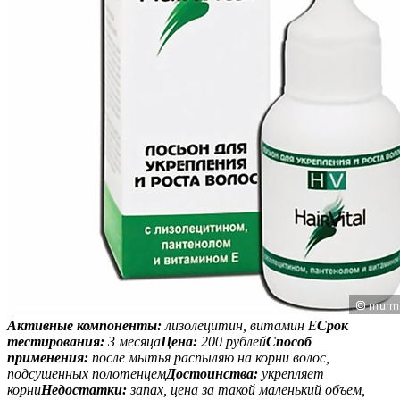
Активные компоненты:
лизолецитин, витамин Е
Срок
тестирования:
3 месяца
Цена:
200 рублей
Способ
применения:
после мытья распыляю на корни волос,
подсушенных полотенцем
Достоинства:
укрепляет
корни
Недостатки:
запах, цена за такой маленький объем,