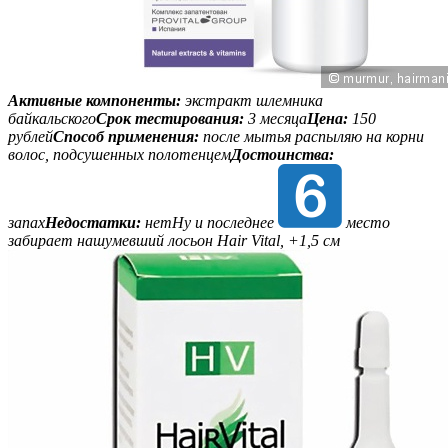
Активные компоненты:
экстракт шлемника
байкальского
Срок тестирования:
3 месяца
Цена:
150
рублей
Способ применения:
после мытья распыляю на корни
волос, подсушенных полотенцем
Достоинства:
запах
Недостатки:
нетНу и последнее
место
забирает нашумевший лосьон Hair Vital, +1,5 см