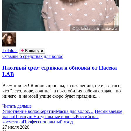
Lolalola
В подруги
Отзывы о средствах для волос
Плотный срез: стрижка и обновки от Пасека
LAB
Всем привет! Я вновь пропала, к сожалению, не из-за того,
что "лето, море, солнце", а из-за обилия рабочих задач... но
ничего, и на моей улице скоро будет праздник....
Читать дальше
Уплотнение волос
Кератин
Маска для волос
…
Несмываемое
масло
Шампунь
Натуральные волосы
Российская
косметика
Профессиональный уход
27 июля 2026