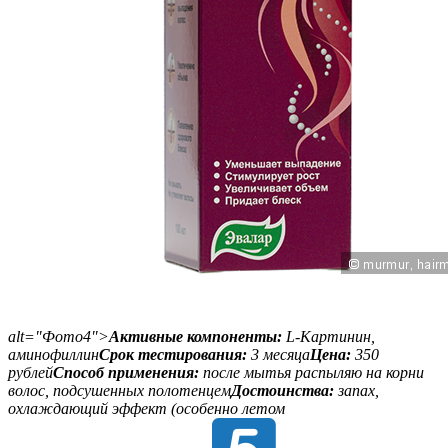
alt="Фото4">
Активные компоненты:
L-Картинин,
аминофиллин
Срок тестирования:
3 месяца
Цена:
350
рублей
Способ применения:
после мытья распыляю на корни
волос, подсушенных полотенцем
Достоинства:
запах,
охлаждающий эффект (особенно летом