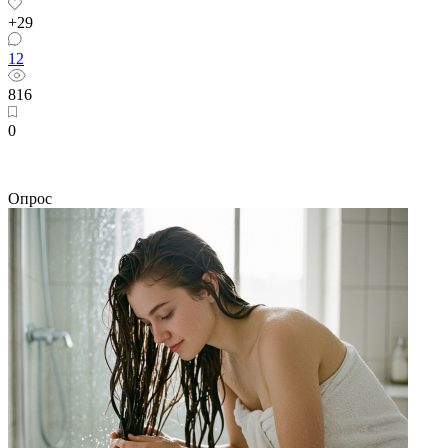
+29
12
816
0
Опрос