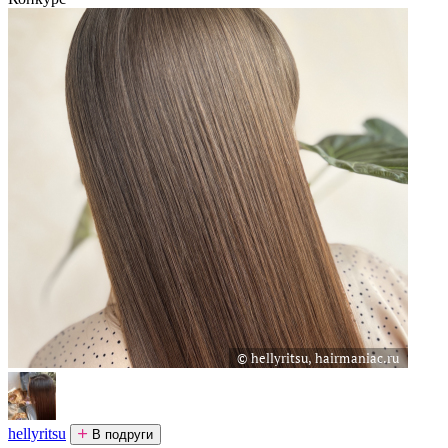
hellyritsu
В подруги