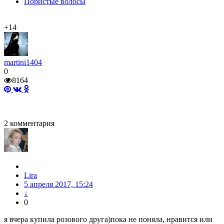
Пористые волосы
+14
martini1404
0
8164
2
комментария
Lira
5 апреля 2017, 15:24
↓
0
я вчера купила розового друга)пока не поняла, нравится или