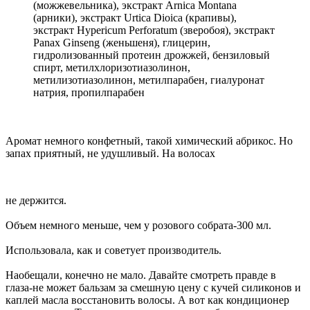
(можжевельника), экстракт Arnica Montana
(арники), экстракт Urtica Dioica (крапивы),
экстракт Hypericum Perforatum (зверобоя), экстракт
Panax Ginseng (женьшеня), глицерин,
гидролизованный протеин дрожжей, бензиловый
спирт, метилхлоризотиазолинон,
метилизотиазолинон, метилпарабен, гиалуронат
натрия, пропилпарабен
Аромат немного конфетный, такой химический абрикос. Но
запах приятный, не удушливый. На волосах
не держится.
Объем немного меньше, чем у розового собрата-300 мл.
Использовала, как и советует производитель.
Наобещали, конечно не мало. Давайте смотреть правде в
глаза-не может бальзам за смешную цену с кучей силиконов и
каплей масла восстановить волосы. А вот как кондиционер