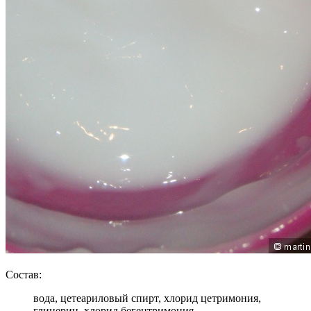
Состав:
вода, цетеариловый спирт, хлорид цетримония,
глицерин, хлорид бегентримония,