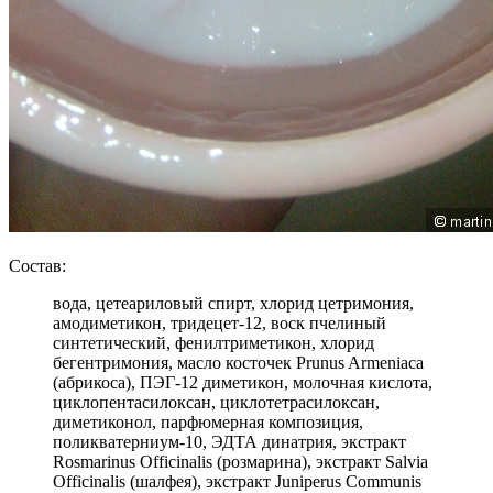
Состав:
вода, цетеариловый спирт, хлорид цетримония,
амодиметикон, тридецет-12, воск пчелиный
синтетический, фенилтриметикон, хлорид
бегентримония, масло косточек Prunus Armeniaca
(абрикоса), ПЭГ-12 диметикон, молочная кислота,
циклопентасилоксан, циклотетрасилоксан,
диметиконол, парфюмерная композиция,
поликватерниум-10, ЭДТА динатрия, экстракт
Rosmarinus Officinalis (розмарина), экстракт Salvia
Officinalis (шалфея), экстракт Juniperus Communis