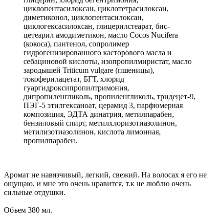
циклопентасилоксан, циклотетрасилоксан,
диметиконол, циклопентасилоксан,
циклогексасилоксан, глицерилстеарат, бис-
цетеарил амодиметикон, масло Cocos Nucifera
(кокоса), пантенол, сопролимер
гидрогенизированного касторового масла и
себациновой кислоты, изопропилмиристат, масло
зародышей Triticum vulgare (пшеницы),
токоферилацетат, БГТ, хлорид
гуаргидроксипропилтримония,
дипропиленгликоль, пропиленгликоль, тридецет-9,
ПЭГ-5 этилгексаноат, церамид 3, парфюмерная
композиция, ЭДТА динатрия, метилпарабен,
бензиловый спирт, метилхлоризотиазолинон,
метилизотиазолинон, кислота лимонная,
пропилпарабен.
Аромат не навязчивый, легкий, свежий. На волосах я его не
ощущаю, и мне это очень нравится, т.к не люблю очень
сильные отдушки.
Объем 380 мл.