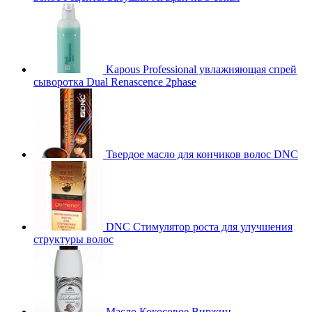
Kapous Professional увлажняющая спрей
сыворотка Dual Renascence 2phase
Твердое масло для кончиков волос DNC
DNC Стимулятор роста для улучшения
структуры волос
Масло Кокосовое Виржин