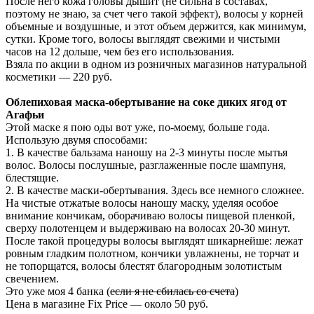
После него кожа головы дышит (не сильна в составах,
поэтому не знаю, за счет чего такой эффект), волосы у корней
объемные и воздушные, и этот объем держится, как минимум,
сутки. Кроме того, волосы выглядят свежими и чистыми
часов на 12 дольше, чем без его использования.
Взяла по акции в одном из розничных магазинов натуральной
косметики — 220 руб.
Облепиховая маска-обертывание на соке диких ягод от
Агафьи
Этой маске я пою оды вот уже, по-моему, больше года.
Использую двумя способами:
1. В качестве бальзама наношу на 2-3 минуты после мытья
волос. Волосы послушные, разглаженные после шампуня,
блестящие.
2. В качестве маски-обертывания. Здесь все немного сложнее.
На чистые отжатые волосы наношу маску, уделяя особое
внимание кончикам, оборачиваю волосы пищевой пленкой,
сверху полотенцем и выдерживаю на волосах 20-30 минут.
После такой процедуры волосы выглядят шикарнейше: лежат
ровным гладким полотном, кончики увлажнены, не торчат и
не топорщатся, волосы блестят благородным золотистым
свечением.
Это уже моя 4 банка (
если я не сбилась со счета
)
Цена в магазине Fix Price — около 50 руб.