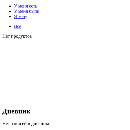
У меня есть
У меня были
Я хочу
Все
Нет продуктов
Дневник
Нет записей в дневнике